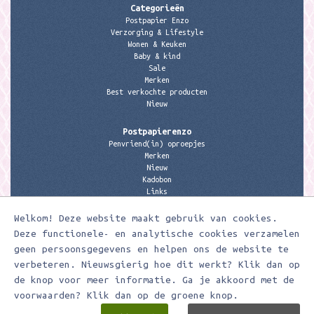
Categorieën
Postpapier Enzo
Verzorging & Lifestyle
Wonen & Keuken
Baby & kind
Sale
Merken
Best verkochte producten
Nieuw
Postpapierenzo
Penvriend(in) oproepjes
Merken
Nieuw
Kadobon
Links
Welkom! Deze website maakt gebruik van cookies.
Contactgegevens
Meerleuks
Deze functionele- en analytische cookies verzamelen
anita@meerleuks.nl
geen persoonsgegevens en helpen ons de website te
06 – 107 163 36
verbeteren. Nieuwsgierig hoe dit werkt? Klik dan op
de knop voor meer informatie. Ga je akkoord met de
KVK nummer: 58807179
BTW nummer: 853190859B01
voorwaarden? Klik dan op de groene knop.