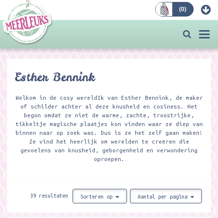
(
0
)
Bestellen
Togg
navi
Esther Bennink
Welkom in de cosy wereldIk van Esther Bennink, de maker
of schilder achter al deze knusheid en cosiness. Het
begon omdat ze niet de warme, zachte, troostrijke,
tikkeltje magische plaatjes kon vinden waar ze diep van
binnen naar op zoek was. Dus is ze het zelf gaan maken!
Ze vind het heerlijk om werelden te creëren die
gevoelens van knusheid, geborgenheid en verwondering
oproepen.
39 resultaten
Sorteren op
Aantal per pagina