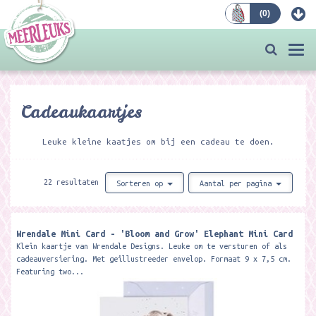
(
0
)
Bestellen
Togg
navi
Cadeaukaartjes
Leuke kleine kaatjes om bij een cadeau te doen.
22 resultaten
Sorteren op
Aantal per pagina
Wrendale Mini Card - 'Bloom and Grow' Elephant Mini Card ​
Klein kaartje van Wrendale Designs. Leuke om te versturen of als
cadeauversiering. Met geillustreeder envelop. Formaat 9 x 7,5 cm.
Featuring two...