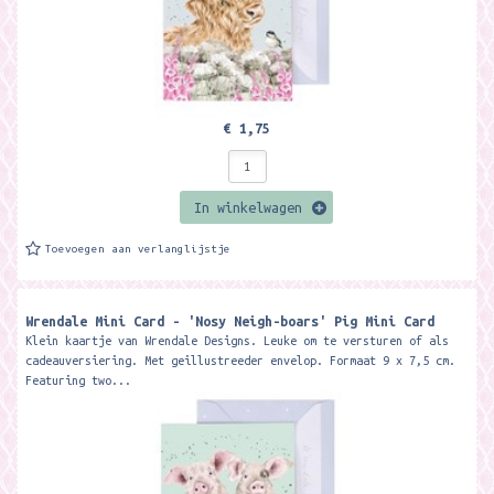
€ 1,75
In winkelwagen
Toevoegen aan verlanglijstje
Wrendale Mini Card - 'Nosy Neigh-boars' Pig Mini Card ​
Klein kaartje van Wrendale Designs. Leuke om te versturen of als
cadeauversiering. Met geillustreeder envelop. Formaat 9 x 7,5 cm.
Featuring two...