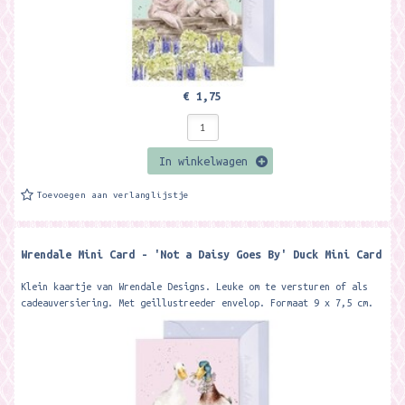
€ 1,75
In winkelwagen
Toevoegen aan verlanglijstje
Wrendale Mini Card - 'Not a Daisy Goes By' Duck Mini Card
Klein kaartje van Wrendale Designs. Leuke om te versturen of als
cadeauversiering. Met geillustreeder envelop. Formaat 9 x 7,5 cm.
Featuring two...