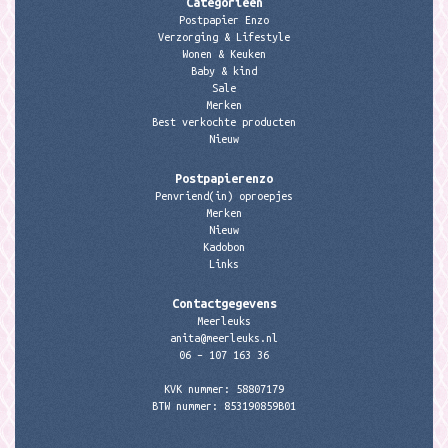
Categorieën
Postpapier Enzo
Verzorging & Lifestyle
Wonen & Keuken
Baby & kind
Sale
Merken
Best verkochte producten
Nieuw
Postpapierenzo
Penvriend(in) oproepjes
Merken
Nieuw
Kadobon
Links
Contactgegevens
Meerleuks
anita@meerleuks.nl
06 – 107 163 36
KVK nummer: 58807179
BTW nummer: 853190859B01