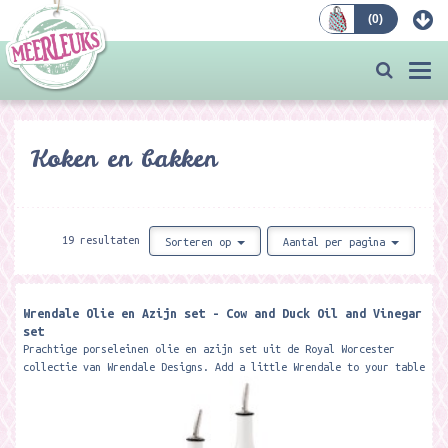
(
0
)
Bestellen
Togg
navi
Koken en bakken
19 resultaten
Sorteren op
Aantal per pagina
Wrendale Olie en Azijn set - Cow and Duck Oil and Vinegar
set
Prachtige porseleinen olie en azijn set uit de Royal Worcester
collectie van Wrendale Designs. Add a little Wrendale to your table
with this...