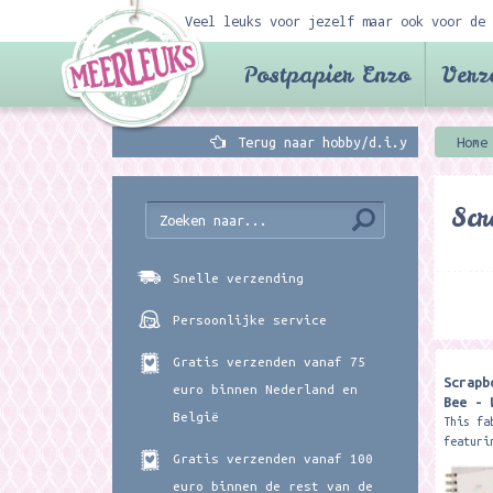
Veel leuks voor jezelf maar ook voor de 
Postpapier Enzo
Verz
Terug naar hobby/d.i.y
Home
Sc
Snelle verzending
Persoonlijke service
Gratis verzenden vanaf 75
Scrapb
euro binnen Nederland en
Bee - 
België
This fa
featuri
Gratis verzenden vanaf 100
design 
treat f
euro binnen de rest van de