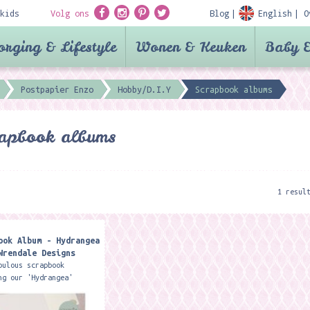
kids
Volg ons
Blog
English
O
orging & Lifestyle
Wonen & Keuken
Baby &
Postpapier Enzo
Hobby/D.I.Y
Scrapbook albums
rapbook albums
1 resul
ook Album - Hydrangea
Wrendale Designs
bulous scrapbook
ng our 'Hydrangea'
is an ideal gift or
or anyone who loves to