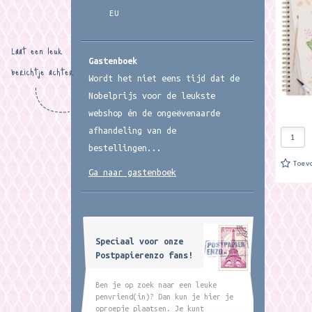
craft a
EU
filling
Laat een leuk
Gastenboek
berichtje achter
Wordt het niet eens tijd dat de
Nobelprijs voor de leukste
webshop én de ongeëvenaarde
afhandeling van de
bestellingen...
Toev
Ga naar gastenboek
Speciaal voor onze
Postpapierenzo fans!
Ben je op zoek naar een leuke
penvriend(in)? Dan kun je hier je
oproepje plaatsen. Je kunt