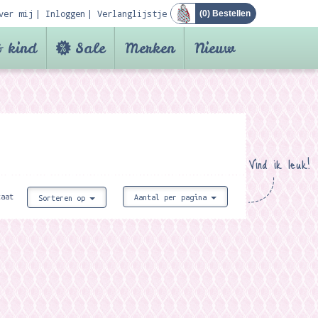
ver mij
Inloggen
Verlanglijstje
(
0
) Bestellen
 kind
Sale
Merken
Nieuw
Vind ik leuk!
taat
Aantal per pagina
Sorteren op