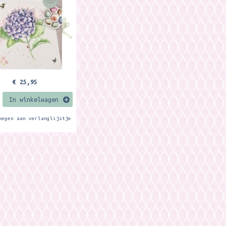
nd is perfect for
...
€ 25,95
In winkelwagen
oegen aan verlanglijstje