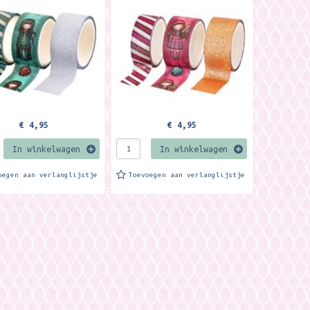
olletje. 2 rolletjes met
ieder rolletje. Met met design
en 1...
en 1 glitter tape....
€ 4,95
€ 4,95
In winkelwagen
In winkelwagen
oegen aan verlanglijstje
Toevoegen aan verlanglijstje