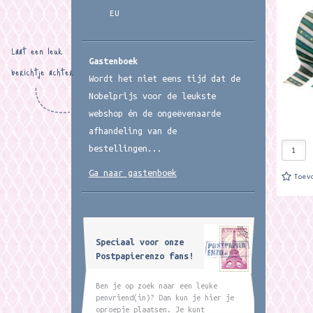
ieder r
EU
design 
Laat een leuk
Gastenboek
berichtje achter
Wordt het niet eens tijd dat de
Nobelprijs voor de leukste
webshop én de ongeëvenaarde
afhandeling van de
bestellingen...
Ga naar gastenboek
Toev
Speciaal voor onze
Postpapierenzo fans!
Ben je op zoek naar een leuke
penvriend(in)? Dan kun je hier je
oproepje plaatsen. Je kunt