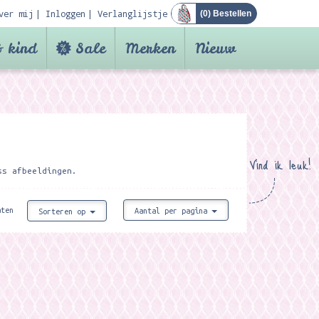
ver mij
Inloggen
Verlanglijstje
(
0
) Bestellen
 kind
Sale
Merken
Nieuw
Vind ik leuk!
ss afbeeldingen.
aten
Aantal per pagina
Sorteren op