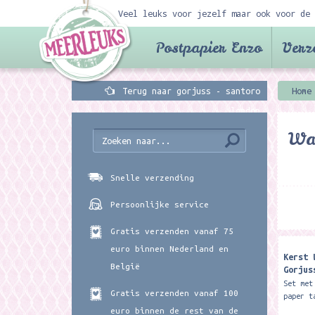
Veel leuks voor jezelf maar ook voor de 
Postpapier Enzo
Verz
Terug naar gorjuss - santoro
Home
london
Wa
Snelle verzending
Persoonlijke service
Gratis verzenden vanaf 75
euro binnen Nederland en
Kerst 
België
Gorjus
- Sant
Set met
Gratis verzenden vanaf 100
paper t
Gorjuss
euro binnen de rest van de