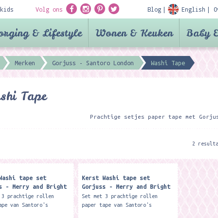
kids
Volg ons
Blog
English
O
orging & Lifestyle
Wonen & Keuken
Baby &
Merken
Gorjuss - Santoro London
Washi Tape
shi Tape
Prachtige setjes paper tape met Gorju
2 result
Washi tape set
Kerst Washi tape set
s - Merry and Bright
Gorjuss - Merry and Bright
oro London
Paars - Santoro London
 3 prachtige rollen
Set met 3 prachtige rollen
ape van Santoro's
paper tape van Santoro's
. Er zit 3 meter tape op
Gorjuss. Er zit 3 meter tape op