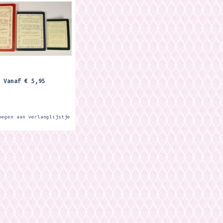
n 20,5 x 14,5 cm. en
..
Vanaf
€ 5,95
oegen aan verlanglijstje