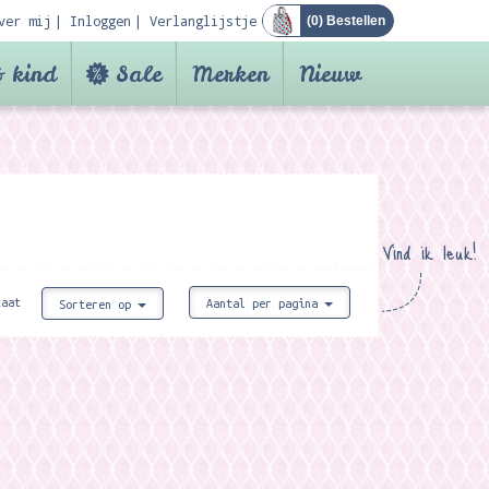
ver mij
Inloggen
Verlanglijstje
(
0
) Bestellen
 kind
Sale
Merken
Nieuw
Vind ik leuk!
taat
Aantal per pagina
Sorteren op