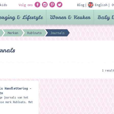
kids
Volg ons
Blog
English
O
orging & Lifestyle
Wonen & Keuken
Baby &
Merken
Rubinato
Journals
rnals
1 resul
ls Handlettering -
to
ge journals van het
nse merk Rubinato. Met
co bladzijden. De
s zijn verkrijgbaar in 2