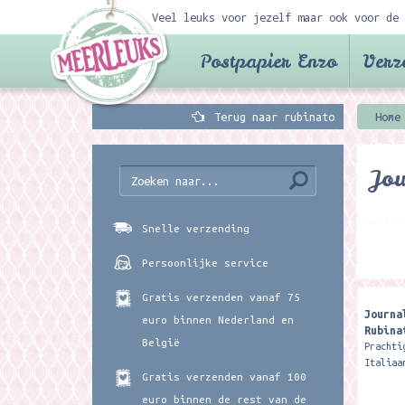
Veel leuks voor jezelf maar ook voor de 
Postpapier Enzo
Verz
Terug naar rubinato
Home
Jou
Snelle verzending
Persoonlijke service
Gratis verzenden vanaf 75
Journa
euro binnen Nederland en
Rubina
België
Prachti
Italiaa
Gratis verzenden vanaf 100
42 blan
journal
euro binnen de rest van de