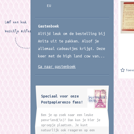
formate
EU
16,5 x.
Laat een leuk
Gastenboek
berichtje achter
Altijd leuk om de bestelling bij
Anita uit te pakken. Alsof je
allemaal cadeautjes krijgt. Deze
keer met de high land cow van...
Ga naar gastenboek
Toev
Speciaal voor onze
Postpapierenzo fans!
Ben je op zoek naar een leuke
penvriend(in)? Dan kun je hier je
oproepje plaatsen. Je kunt
natuurlijk ook reageren op een