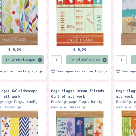
5 designs en in totaal
zitten 5 designs en in totaal
zitten 5 d
375...
375...
€ 6,50
€ 6,50
In winkelwagen
In winkelwagen
oegen aan verlanglijstje
Toevoegen aan verlanglijstje
Toevoeg
lags: Kaleidoscope -
Page Flags: Ocean friends -
Page Flag
f all work
Girl of all work
all work
ge page flags. Handig
Prachtige page flags. Handig
Prachtige 
a. tussen je
voor o.a. tussen je
voor o.a. 
oeken, tijdschriften en
schoolboeken, tijdschriften en
schoolboek
ten. In een pakketje
documenten. In een pakketje
documenten
5 designs en in totaal
zitten 5 designs en in totaal
zitten 5 d
375...
375...