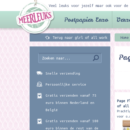
Veel leuks voor jezelf maar ook voor de 
Postpapier Enzo
Verz
Terug naar girl of all work
Home
Pag
Snelle verzending
Persoonlijke service
Gratis verzenden vanaf 75
Page F
euro binnen Nederland en
of all
België
Prachti
voor o.
Gratis verzenden vanaf 100
schoolb
documen
euro binnen de rest van de