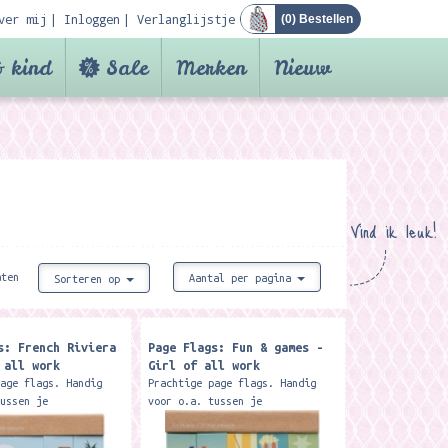
ver mij
Inloggen
Verlanglijstje
(
0
) Bestellen
 kind
Sale
Merken
Nieuw
Vind ik leuk!
aten
Aantal per pagina
Sorteren op
s: French Riviera
Page Flags: Fun & games -
 all work
Girl of all work
page flags. Handig
Prachtige page flags. Handig
tussen je
voor o.a. tussen je
en, tijdschriften en
schoolboeken, tijdschriften en
. In een pakketje
documenten. In een pakketje