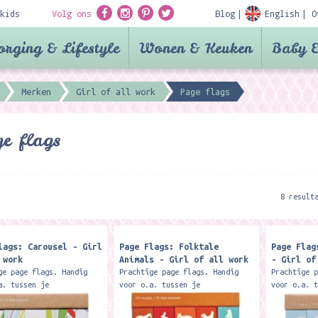
kids
Volg ons
Blog
English
O
orging & Lifestyle
Wonen & Keuken
Baby &
Merken
Girl of all work
Page flags
e flags
8 result
lags: Carousel - Girl
Page Flags: Folktale
Page Flag
 work
Animals - Girl of all work
- Girl of
ge page flags. Handig
Prachtige page flags. Handig
Prachtige 
a. tussen je
voor o.a. tussen je
voor o.a. 
oeken, tijdschriften en
schoolboeken, tijdschriften en
schoolboek
ten. In een pakketje
documenten. In een pakketje
documenten