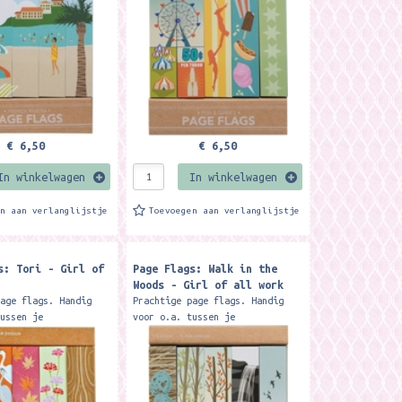
esigns en in totaal
zitten 5 designs en in totaal
375...
€ 6,50
€ 6,50
In winkelwagen
In winkelwagen
en aan verlanglijstje
Toevoegen aan verlanglijstje
s: Tori - Girl of
Page Flags: Walk in the
Woods - Girl of all work
page flags. Handig
Prachtige page flags. Handig
tussen je
voor o.a. tussen je
en, tijdschriften en
schoolboeken, tijdschriften en
. In een pakketje
documenten. In een pakketje
esigns en in totaal
zitten 5 designs en in totaal
375...