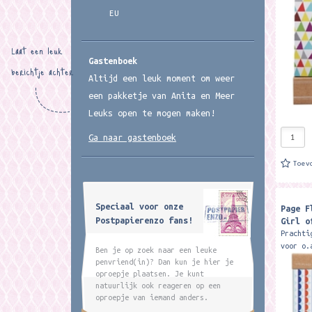
zitten 
EU
375...
Laat een leuk
Gastenboek
berichtje achter
Altijd een leuk moment om weer
een pakketje van Anita en Meer
Leuks open te mogen maken!
Ga naar gastenboek
Toev
Speciaal voor onze
Page F
Postpapierenzo fans!
Girl o
Prachti
voor o.
Ben je op zoek naar een leuke
schoolb
penvriend(in)? Dan kun je hier je
documen
oproepje plaatsen. Je kunt
zitten 
natuurlijk ook reageren op een
375...
oproepje van iemand anders.