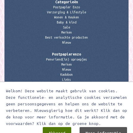
Categorieën
Postpapier Enzo
Verzorging & Lifestyle
Wonen & Keuken
Baby & kind
Sale
Merken
Best verkochte producten
Nieuw
Postpapierenzo
Penvriend(in) oproepjes
Merken
Nieuw
Kadobon
Links
Welkom! Deze website maakt gebruik van cookies.
Contactgegevens
Meerleuks
Deze functionele- en analytische cookies verzamelen
anita@meerleuks.nl
geen persoonsgegevens en helpen ons de website te
06 – 107 163 36
verbeteren. Nieuwsgierig hoe dit werkt? Klik dan op
de knop voor meer informatie. Ga je akkoord met de
KVK nummer: 58807179
BTW nummer: 853190859B01
voorwaarden? Klik dan op de groene knop.