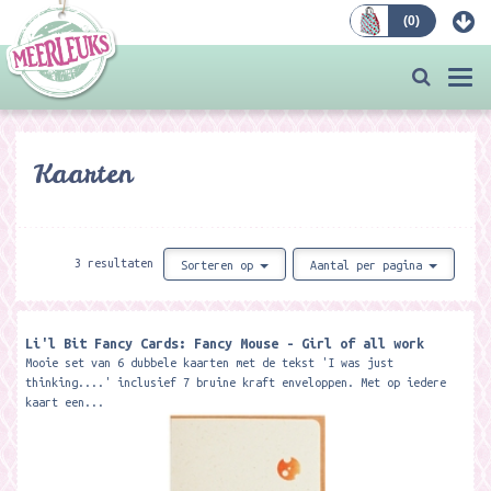
(
0
)
Bestellen
Togg
navi
Kaarten
3 resultaten
Sorteren op
Aantal per pagina
Li'l Bit Fancy Cards: Fancy Mouse - Girl of all work
Mooie set van 6 dubbele kaarten met de tekst 'I was just
thinking....' inclusief 7 bruine kraft enveloppen. Met op iedere
kaart een...