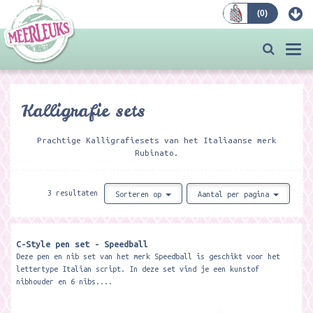
(
0
)
Bestellen
Togg
navi
Kalligrafie sets
Prachtige Kalligrafiesets van het Italiaanse merk
Rubinato.
3 resultaten
Sorteren op
Aantal per pagina
C-Style pen set - Speedball
Deze pen en nib set van het merk Speedball is geschikt voor het
lettertype Italian script. In deze set vind je een kunstof
nibhouder en 6 nibs....