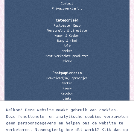
Contact
Privacyverklaring
Categorieën
Postpapier Enzo
Verzorging & Lifestyle
Wonen & Keuken
Baby & kind
Sale
Merken
Best verkochte producten
Nieuw
Postpapierenzo
Penvriend(in) oproepjes
Merken
Nieuw
Kadobon
Links
Welkom! Deze website maakt gebruik van cookies.
Contactgegevens
Meerleuks
Deze functionele- en analytische cookies verzamelen
anita@meerleuks.nl
geen persoonsgegevens en helpen ons de website te
06 – 107 163 36
verbeteren. Nieuwsgierig hoe dit werkt? Klik dan op