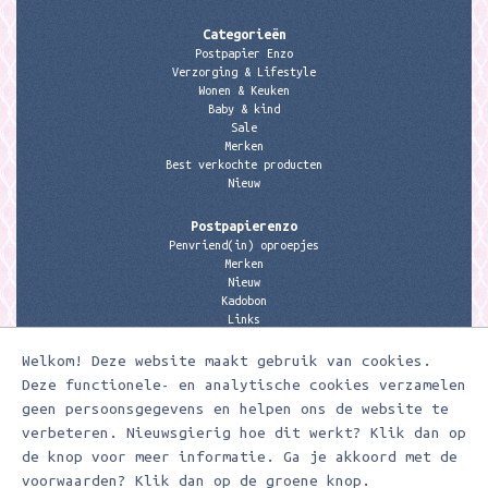
Categorieën
Postpapier Enzo
Verzorging & Lifestyle
Wonen & Keuken
Baby & kind
Sale
Merken
Best verkochte producten
Nieuw
Postpapierenzo
Penvriend(in) oproepjes
Merken
Nieuw
Kadobon
Links
Welkom! Deze website maakt gebruik van cookies.
Contactgegevens
Meerleuks
Deze functionele- en analytische cookies verzamelen
anita@meerleuks.nl
geen persoonsgegevens en helpen ons de website te
06 – 107 163 36
verbeteren. Nieuwsgierig hoe dit werkt? Klik dan op
de knop voor meer informatie. Ga je akkoord met de
KVK nummer: 58807179
BTW nummer: 853190859B01
voorwaarden? Klik dan op de groene knop.