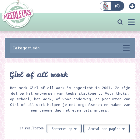
(
0
)
Bestellen
Togg
navi
Categorieën
Girl of all work
Het merk Girl of all work is opgericht in 2007. Ze zijn
dol op het ontwerpen van leuke stationery. Voor thuis,
op school, het werk, of voor onderweg, de producten van
Girl of all work helpen je met organiseren en maken van
een gewone dag net even iets anders.
27 resultaten
Sorteren op
Aantal per pagina