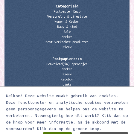
Categorieën
Postpapier Enzo
Verzorging & Lifestyle
Wonen & Keuken
Baby & kind
Sale
Merken
Best verkochte producten
Nieuw
Postpapierenzo
Penvriend(in) oproepjes
Merken
Nieuw
Kadobon
Links
Welkom! Deze website maakt gebruik van cookies.
Contactgegevens
Meerleuks
Deze functionele- en analytische cookies verzamelen
anita@meerleuks.nl
geen persoonsgegevens en helpen ons de website te
06 – 107 163 36
verbeteren. Nieuwsgierig hoe dit werkt? Klik dan op
de knop voor meer informatie. Ga je akkoord met de
KVK nummer: 58807179
BTW nummer: 853190859B01
voorwaarden? Klik dan op de groene knop.