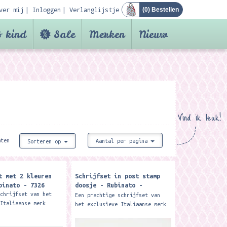
ver mij
Inloggen
Verlanglijstje
(
0
) Bestellen
 kind
Sale
Merken
Nieuw
Vind ik leuk!
aten
Aantal per pagina
Sorteren op
t met 2 kleuren
Schrijfset in post stamp
binato - 7326
doosje - Rubinato -
12/PIPPO
schrijfset van het
Een prachtige schrijfset van
 Italiaanse merk
het exclusieve Italiaanse merk
et een fijne
Rubinato met een kroontjespen,
en (10 cm), 2 kleuren
10cc inkt en een vel met letter