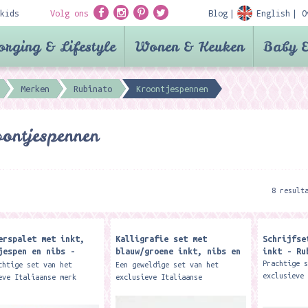
kids
Volg ons
Blog
English
O
orging & Lifestyle
Wonen & Keuken
Baby &
Merken
Rubinato
Kroontjespennen
ontjespennen
8 result
erspalet met inkt,
Kalligrafie set met
Schrijfse
jespen en nibs -
blauw/groene inkt, nibs en
inkt - Ru
to - 7452
houders - Rubinato - 267
Prachtige 
chtige set van het
Een geweldige set van het
exclusieve
eve Italiaanse merk
exclusieve Italiaanse
Rubinato m
o. De set bestaat uit
merk Rubinato verpakt in een
kroontjesp
ilderspalet gemaakt van
doos die alleen al een lust is