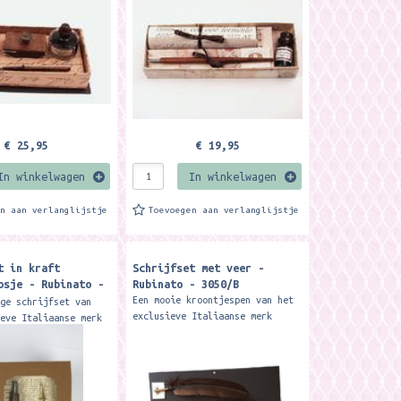
n blotter. Deze
voorbeelden....
...
€ 25,95
€ 19,95
In winkelwagen
In winkelwagen
en aan verlanglijstje
Toevoegen aan verlanglijstje
t in kraft
Schrijfset met veer -
osje - Rubinato -
Rubinato - 3050/B
Een mooie kroontjespen van het
ige schrijfset van
exclusieve Italiaanse merk
ieve Italiaanse merk
Rubinato met veer en 5 nibs
et een nibhouder, 2
(penpunten) verpakt in een mooi
unten) en 10cc zwarte
zwart kartonnen mapje....
s zit verpakt in...