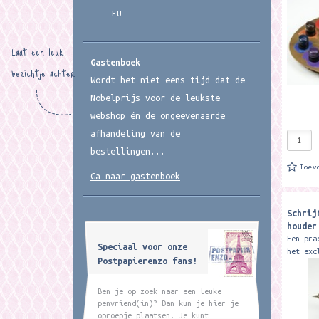
carton 
EU
inkt,..
Laat een leuk
Gastenboek
berichtje achter
Wordt het niet eens tijd dat de
Nobelprijs voor de leukste
webshop én de ongeëvenaarde
afhandeling van de
bestellingen...
Toev
Ga naar gastenboek
Schrij
houder
Een pra
Speciaal voor onze
het exc
Postpapierenzo fans!
Rubinat
een kro
houder 
Ben je op zoek naar een leuke
penvriend(in)? Dan kun je hier je
oproepje plaatsen. Je kunt