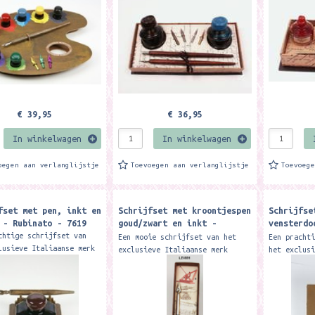
inkt en ee
simil wood, 8 kleuren
voor het oog. In de doos zit:
gebruik je
.
25cc...
€ 39,95
€ 36,95
In winkelwagen
In winkelwagen
oegen aan verlanglijstje
Toevoegen aan verlanglijstje
Toevoeg
fset met pen, inkt en
Schrijfset met kroontjespen
Schrijfse
 - Rubinato - 7619
goud/zwart en inkt -
vensterdo
Rubinato - levi/01
7623
chtige schrijfset van
Een mooie schrijfset van het
Een pracht
lusieve Italiaanse merk
exclusieve Italiaanse merk
het exclus
o met 68cc zwarte inkt,
Rubinato met een kunstof
Rubinato m
ontjespen (10 cm) en een
nibhouder en goudkleurige nib (
nibs (penp
gemaakt van carton...
inkt. Alle