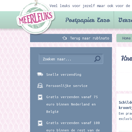
Veel leuks voor jezelf maar ook voor de 
Postpapier Enzo
Verz
Terug naar rubinato
Home
Kro
Snelle verzending
Persoonlijke service
Gratis verzenden vanaf 75
Schild
euro binnen Nederland en
kroont
België
Rubina
Een pra
exclusi
Gratis verzenden vanaf 100
Rubinat
een sch
euro binnen de rest van de