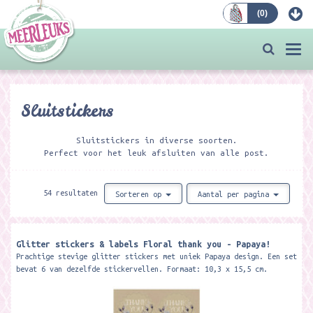
(
0
)
Bestellen
Togg
navi
Sluitstickers
Sluitstickers in diverse soorten.
Perfect voor het leuk afsluiten van alle post.
54 resultaten
Sorteren op
Aantal per pagina
Glitter stickers & labels Floral thank you - Papaya!
Prachtige stevige glitter stickers met uniek Papaya design. Een set
bevat 6 van dezelfde stickervellen. Formaat: 10,3 x 15,5 cm.