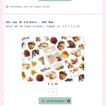
Toevoegen aan verlanglijstje
Set van 46 stickers - Het Bos
Setje met 46 leuke stickers. Fomaat ca. 3,5 x 3,5 cm.
€ 2,95
In winkelwagen