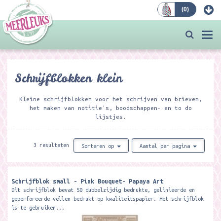
(
0
)
Bestellen
Togg
navi
Schrijfblokken klein
Kleine schrijfblokken voor het schrijven van brieven,
het maken van notitie's, boodschappen- en to do
lijstjes.
3 resultaten
Sorteren op
Aantal per pagina
Schrijfblok small - Pink Bouquet- Papaya Art
Dit schrijfblok bevat 50 dubbelzijdig bedrukte, gelinieerde en
geperforeerde vellen bedrukt op kwaliteitspapier. Het schrijfblok
is te gebruiken...