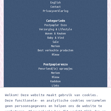
English
Contact
Privacyverklaring
Categorieën
Postpapier Enzo
Verzorging & Lifestyle
Wonen & Keuken
Baby & kind
Sale
Merken
Best verkochte producten
Nieuw
Postpapierenzo
Penvriend(in) oproepjes
Merken
Nieuw
Kadobon
Links
Welkom! Deze website maakt gebruik van cookies.
Contactgegevens
Meerleuks
Deze functionele- en analytische cookies verzamelen
anita@meerleuks.nl
geen persoonsgegevens en helpen ons de website te
06 – 107 163 36