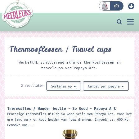
(
0
)
Bestellen
Togg
navi
Thermosflessen / Travel cups
Werkelijk schitterend zijn de thermosflessen en
travelcups van Papaya Art.
2 resultaten
Sorteren op
Aantal per pagina
Thermosfles / Wander bottle - So Good - Papaya Art
Prachtige thermosfles uit de So Good serie van Papaya Art. Voor het
urenlang warm of koud houden van jouw dranken. Inhoud: ca. 600 ml.
Gemaakt van...