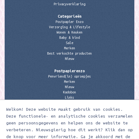
Privacyverklaring
Categorieën
Postpapier Enzo
Verzorging & Lifestyle
Wonen & Keuken
Baby & kind
Sale
Merken
Best verkochte producten
Nieuw
Postpapierenzo
Penvriend(in) oproepjes
Merken
Nieuw
Kadobon
Links
Welkom! Deze website maakt gebruik van cookies.
Contactgegevens
Meerleuks
Deze functionele- en analytische cookies verzamelen
anita@meerleuks.nl
geen persoonsgegevens en helpen ons de website te
06 – 107 163 36
verbeteren. Nieuwsgierig hoe dit werkt? Klik dan op
de knop voor meer informatie. Ga je akkoord met de
KVK nummer: 58807179