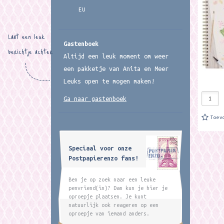
craft a
EU
filling
Laat een leuk
Gastenboek
berichtje achter
Altijd een leuk moment om weer
een pakketje van Anita en Meer
Leuks open te mogen maken!
Ga naar gastenboek
Toev
Speciaal voor onze
Postpapierenzo fans!
Ben je op zoek naar een leuke
penvriend(in)? Dan kun je hier je
oproepje plaatsen. Je kunt
natuurlijk ook reageren op een
oproepje van iemand anders.