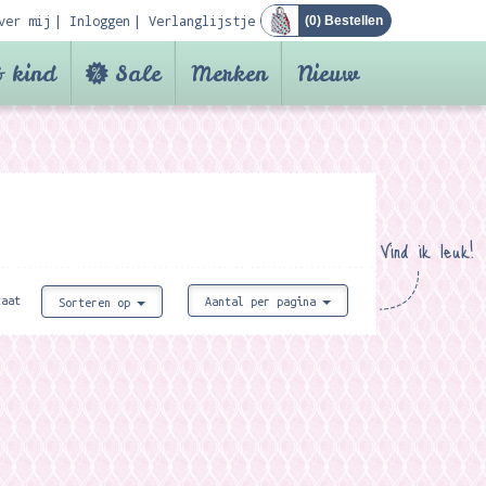
ver mij
Inloggen
Verlanglijstje
(
0
) Bestellen
 kind
Sale
Merken
Nieuw
Vind ik leuk!
taat
Aantal per pagina
Sorteren op