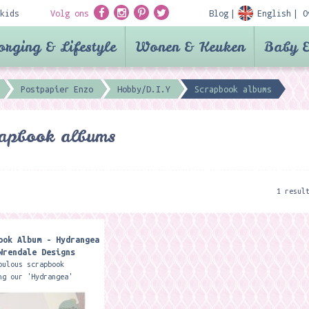
kids
Volg ons
Blog
English
O
orging & Lifestyle
Wonen & Keuken
Baby &
Postpapier Enzo
Hobby/D.I.Y
Scrapbook albums
rapbook albums
1 resul
ook Album - Hydrangea
Wrendale Designs
bulous scrapbook
ng our 'Hydrangea'
is an ideal gift or
or anyone who loves to