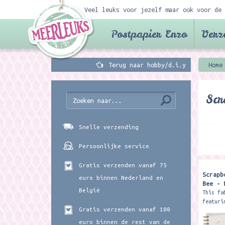
Veel leuks voor jezelf maar ook voor de 
Postpapier Enzo
Verz
Terug naar hobby/d.i.y
Home
Sc
Snelle verzending
Persoonlijke service
Gratis verzenden vanaf 75
Scrapb
euro binnen Nederland en
Bee - 
België
This fa
featuri
Gratis verzenden vanaf 100
design 
treat f
euro binnen de rest van de