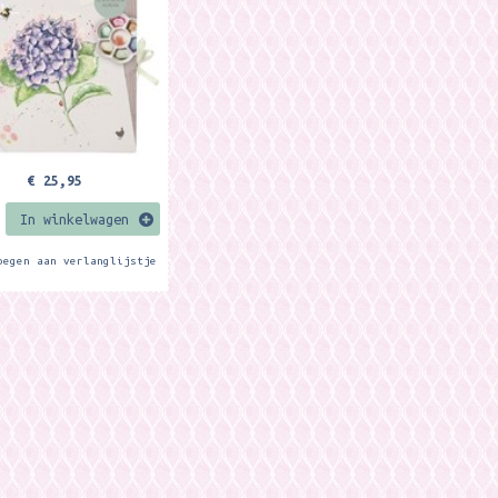
nd is perfect for
...
€ 25,95
In winkelwagen
oegen aan verlanglijstje