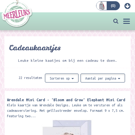
(
0
)
Bestellen
Togg
navi
Cadeaukaartjes
Leuke kleine kaatjes om bij een cadeau te doen.
22 resultaten
Sorteren op
Aantal per pagina
Wrendale Mini Card - 'Bloom and Grow' Elephant Mini Card ​
Klein kaartje van Wrendale Designs. Leuke om te versturen of als
cadeauversiering. Met geillustreeder envelop. Formaat 9 x 7,5 cm.
Featuring two...