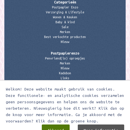
Categorieën
Postpapier Enzo
Verzorging & Lifestyle
Wonen & Keuken
Baby & kind
Sale
Merken
Best verkochte producten
Nieuw
Postpapierenzo
Penvriend(in) oproepjes
Merken
Nieuw
Kadobon
Links
Welkom! Deze website maakt gebruik van cookies.
Contactgegevens
Meerleuks
Deze functionele- en analytische cookies verzamelen
anita@meerleuks.nl
geen persoonsgegevens en helpen ons de website te
06 – 107 163 36
verbeteren. Nieuwsgierig hoe dit werkt? Klik dan op
de knop voor meer informatie. Ga je akkoord met de
KVK nummer: 58807179
BTW nummer: 853190859B01
voorwaarden? Klik dan op de groene knop.