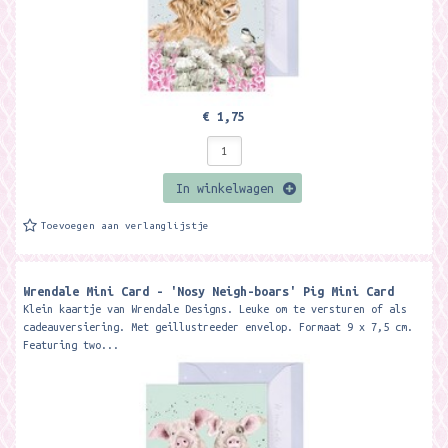
€ 1,75
In winkelwagen
Toevoegen aan verlanglijstje
Wrendale Mini Card - 'Nosy Neigh-boars' Pig Mini Card ​
Klein kaartje van Wrendale Designs. Leuke om te versturen of als
cadeauversiering. Met geillustreeder envelop. Formaat 9 x 7,5 cm.
Featuring two...