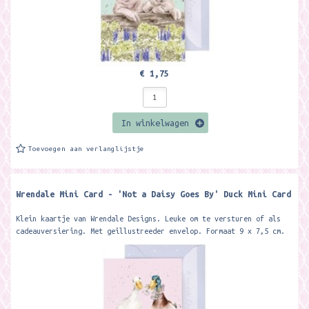
€ 1,75
In winkelwagen
Toevoegen aan verlanglijstje
Wrendale Mini Card - 'Not a Daisy Goes By' Duck Mini Card
Klein kaartje van Wrendale Designs. Leuke om te versturen of als
cadeauversiering. Met geillustreeder envelop. Formaat 9 x 7,5 cm.
Featuring two...