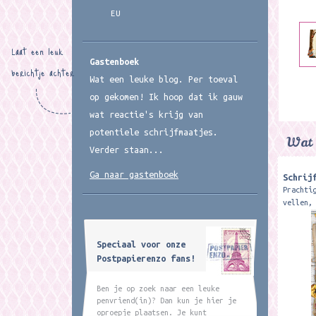
EU
Laat een leuk
Gastenboek
berichtje achter
Wat een leuke blog. Per toeval
op gekomen! Ik hoop dat ik gauw
wat reactie's krijg van
potentiele schrijfmaatjes.
Wat 
Verder staan...
Ga naar gastenboek
Schrij
Prachti
vellen,
van rec
x 14,5 
Speciaal voor onze
Postpapierenzo fans!
Ben je op zoek naar een leuke
penvriend(in)? Dan kun je hier je
oproepje plaatsen. Je kunt