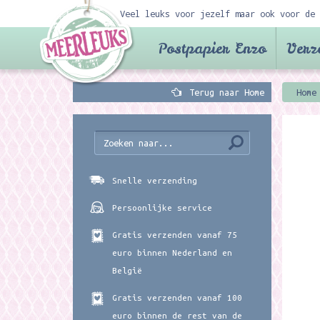
Veel leuks voor jezelf maar ook voor de 
Postpapier Enzo
Verz
Terug naar Home
Home
Snelle verzending
Persoonlijke service
Gratis verzenden vanaf 75
euro binnen Nederland en
België
Gratis verzenden vanaf 100
euro binnen de rest van de