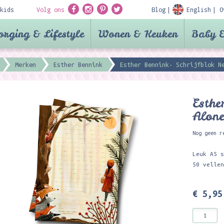
kids
Volg ons
Blog
English
O
orging & Lifestyle
Wonen & Keuken
Baby &
Merken
Esther Bennink
Esther Bennink- Schrijfblok N
Esthe
Alon
Nog geen r
Leuk A5 
50 velle
€ 5,95