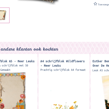
Toevoeg
andere klanten ook kochten
fblok A5 - Meer Leuks
A4 schrijfblok Wildflowers
Esther Be
- Meer Leuks
Over De H
g schrijfblok met 50
Heatherfi
 Gemaakt
Prachtig schrijfblok A4 formaat
Leuk A5 sch
yclingpapier. Formaat: 21
met 50 vellen. De vellen zijn
Bennink 50
cm. Merk: Meer Leuks
enkelzijdig bedrukt. Een uniek
schrijfblok dat uitsluitend te
koop is bij...