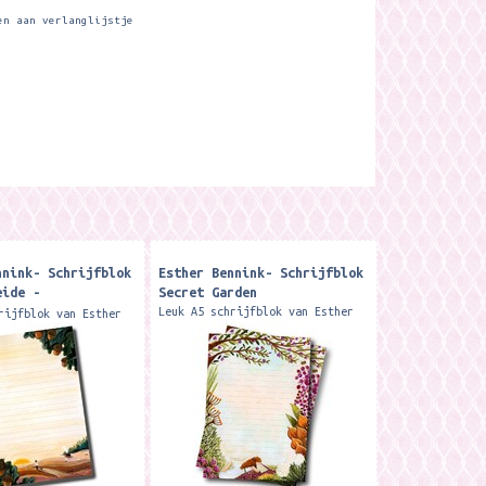
en aan verlanglijstje
nnink- Schrijfblok
Esther Bennink- Schrijfblok
eide -
Secret Garden
elds
Leuk A5 schrijfblok van Esther
rijfblok van Esther
Bennink 50 vellen
 vellen