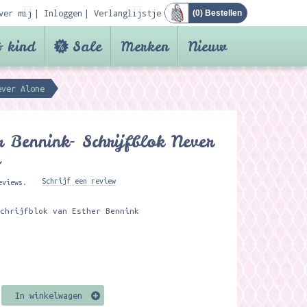
ver mij
Inloggen
Verlanglijstje
(
0
) Bestellen
 kind
Sale
Merken
Nieuw
ever Alone
r Bennink- Schrijfblok Never
e
Schrijf een review
eviews.
schrijfblok van Esther Bennink
n
In winkelwagen