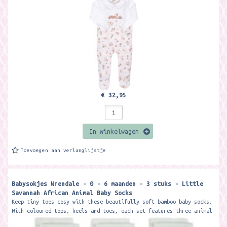
€ 32,95
In winkelwagen
Toevoegen aan verlanglijstje
Babysokjes Wrendale - 0 - 6 maanden - 3 stuks - Little
Savannah African Animal Baby Socks
Keep tiny toes cosy with these beautifully soft bamboo baby socks.
With coloured tops, heels and toes, each set features three animal
designs all...