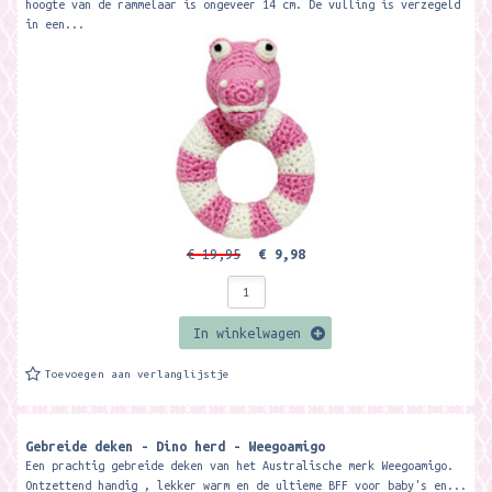
hoogte van de rammelaar is ongeveer 14 cm. De vulling is verzegeld
in een...
€ 19,95
€ 9,98
In winkelwagen
Toevoegen aan verlanglijstje
Gebreide deken - Dino herd - Weegoamigo
Een prachtig gebreide deken van het Australische merk Weegoamigo.
Ontzettend handig , lekker warm en de ultieme BFF voor baby's en...