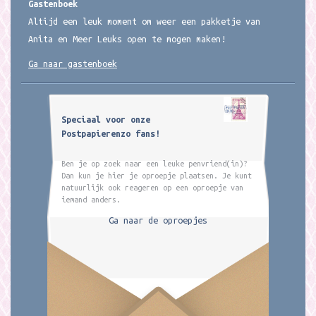
Gastenboek
Altijd een leuk moment om weer een pakketje van
Anita en Meer Leuks open te mogen maken!
Ga naar gastenboek
Speciaal voor onze
Postpapierenzo fans!
Ben je op zoek naar een leuke penvriend(in)?
Dan kun je hier je oproepje plaatsen. Je kunt
natuurlijk ook reageren op een oproepje van
iemand anders.
Ga naar de oproepjes