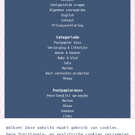
Veelgestelde vragen
Algemene voorwaarden
English
Contact
Privacyverklaring
Categorieën
Postpapier Enzo
Verzorging & Lifestyle
Wonen & Keuken
Baby & kind
Sale
Merken
Best verkochte producten
Nieuw
Postpapierenzo
Penvriend(in) oproepjes
Merken
Nieuw
Kadobon
Links
Welkom! Deze website maakt gebruik van cookies.
Contactgegevens
Meerleuks
Deze functionele- en analytische cookies verzamelen