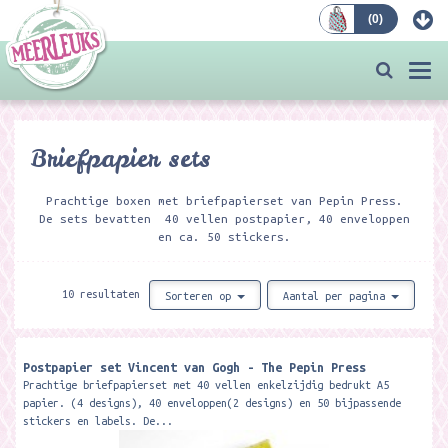
(
0
)
Bestellen
Togg
navi
Briefpapier sets
Prachtige boxen met briefpapierset van Pepin Press.
De sets bevatten 40 vellen postpapier, 40 enveloppen
en ca. 50 stickers.
10 resultaten
Sorteren op
Aantal per pagina
Postpapier set Vincent van Gogh - The Pepin Press
Prachtige briefpapierset met 40 vellen enkelzijdig bedrukt A5
papier. (4 designs), 40 enveloppen(2 designs) en 50 bijpassende
stickers en labels. De...