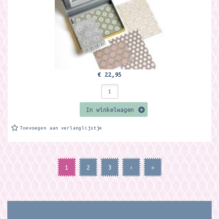
€ 22,95
In winkelwagen
Toevoegen aan verlanglijstje
1
2
3
›
»