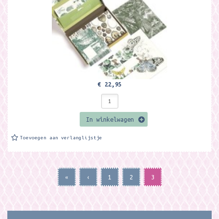
€ 22,95
In winkelwagen
Toevoegen aan verlanglijstje
«
‹
1
2
3