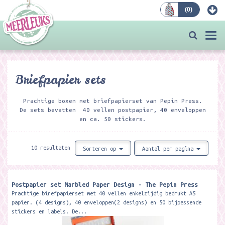
(
0
)
Bestellen
Togg
navi
Briefpapier sets
Prachtige boxen met briefpapierset van Pepin Press.
De sets bevatten 40 vellen postpapier, 40 enveloppen
en ca. 50 stickers.
10 resultaten
Sorteren op
Aantal per pagina
Postpapier set Marbled Paper Design - The Pepin Press
Prachtige birefpapierset met 40 vellen enkelzijdig bedrukt A5
papier. (4 designs), 40 enveloppen(2 designs) en 50 bijpassende
stickers en labels. De...