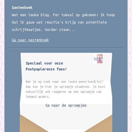
Gastenboek
Wat een leuke blog. Per toeval op gekomen! Ik hoop
dat ik gauw wat reactie's krijg van potentiele
schrijfmaatjes. Verder staan...
Ga naar gastenboek
Speciaal voor onze
Postpapierenzo fans!
Ben je op zoek naar een leuke penvriend(in)?
Dan kun je hier je oproepje plaatsen. Je kunt
natuurlijk ook reageren op een oproepje van
iemand anders.
Ga naar de oproepjes