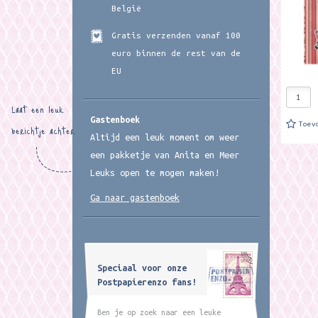
België
Gratis verzenden vanaf 100
euro binnen de rest van de
EU
Laat een leuk
Gastenboek
Toev
berichtje achter
Altijd een leuk moment om weer
een pakketje van Anita en Meer
Leuks open te mogen maken!
Ga naar gastenboek
Speciaal voor onze
Postpapierenzo fans!
Ben je op zoek naar een leuke