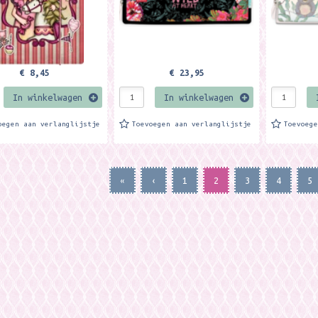
€ 8,45
€ 23,95
In winkelwagen
In winkelwagen
oegen aan verlanglijstje
Toevoegen aan verlanglijstje
Toevoeg
«
‹
1
2
3
4
5