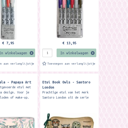
ing,...
watercoloring,...
€ 7,95
€ 13,95
In winkelwagen
In winkelwagen
en aan verlanglijstje
Toevoegen aan verlanglijstje
ala - Papaya Art
Etui Book Owls - Santoro
London
itgevoerde etui met
ya design. Voor je
Prachtige etui van het merk
tloden of make-up.
Santoro London uit de serie
s gemaakt van een
Book Owls. Formaat: 22 x 11,3 x
soepele en hoog...
1 cm.