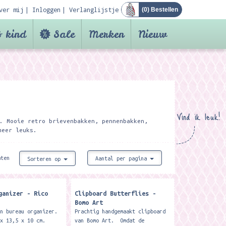
ver mij
Inloggen
Verlanglijstje
(
0
) Bestellen
 kind
Sale
Merken
Nieuw
Vind ik leuk!
. Mooie retro brievenbakken, pennenbakken,
meer leuks.
aten
Aantal per pagina
Sorteren op
ganizer - Rico
Clipboard Butterflies -
Bomo Art
en bureau organizer.
Prachtig handgemaakt clipboard
 x 13,5 x 10 cm.
van Bomo Art. Omdat de