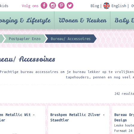
kids
Volg ons
Blog
English
O
orging & Lifestyle
Wonen & Keuken
Baby &
Postpapier Enzo
Bureau/ Accessoires
eau/ Accessoires
Prachtige bureau accessoires om je bureau lekker op te vrolijken
tapehouders, pennen en nog veel 
242 result
en Metallic Wit -
Brushpen Metallic Zilver -
Bureau Or
ler
Staedtler
Design
Leuke hout
Formaat 24