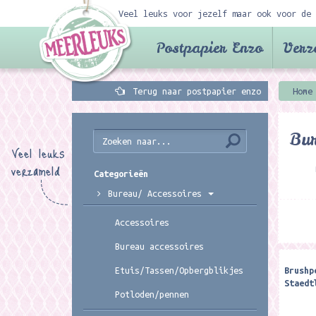
Veel leuks voor jezelf maar ook voor de 
Postpapier Enzo
Verz
Terug naar postpapier enzo
Home
Bur
Veel leuks
verzameld
Categorieën
Bureau/ Accessoires
Accessoires
Bureau accessoires
Brushp
Etuis/Tassen/Opbergblikjes
Staedt
Potloden/pennen