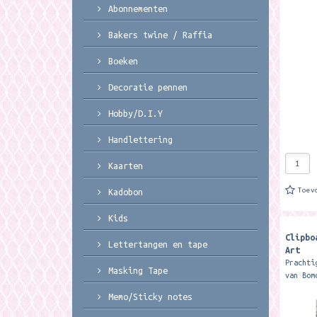
Abonnementen
Bakers twine / Raffia
Boeken
Decoratie pennen
Hobby/D.I.Y
Handlettering
Kaarten
Toev
Kadobon
Kids
Clipbo
Lettertangen en tape
Art
Prachti
Masking Tape
van Bom
product
Memo/Sticky notes
de prin
die op 