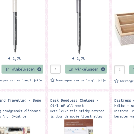
Merk: Rico
€ 2,75
€ 2,75
In winkelwagen
In winkelwagen
oegen aan verlanglijstje
Toevoegen aan verlanglijstje
Toevoeg
ard Traveling - Bomo
Desk Doodles: Chelsea -
Distress 
Girl of all work
Holtz - s
g handgemaakt clipboard
Deze leuke trio sticky notepad
Distress C
o Art. Omdat de
is door de mooie illustraties
bevatten w
en handgemaakt zijn kan
een perfecte afleiding voor op
pigmenten 
t iets anders zijn als
je bureau. 225 sticky notes
het maken 
foto 1. Het formaat van
waarvan 1 blokje met page...
achtergron