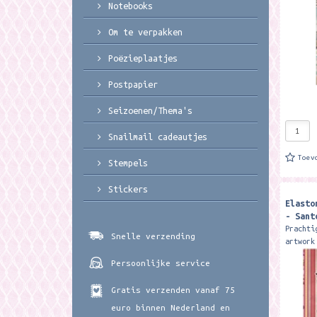
Notebooks
het...
Om te verpakken
Poëzieplaatjes
Postpapier
Seizoenen/Thema's
Snailmail cadeautjes
Toev
Stempels
Stickers
Elasto
- Sant
Prachti
Snelle verzending
artwork
Het for
Persoonlijke service
elastie
24.8 cm
Gratis verzenden vanaf 75
euro binnen Nederland en