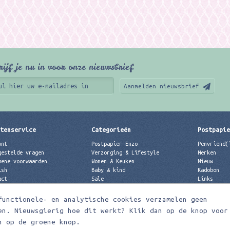
rijf je nu in voor onze nieuwsbrief
Aanmelden nieuwsbrief
tenservice
Categorieën
Postpapi
unt
Postpapier Enzo
Penvriend(
gestelde vragen
Verzorging & Lifestyle
Merken
mene voorwaarden
Wonen & Keuken
Nieuw
ish
Baby & kind
Kadobon
act
Sale
Links
acyverklaring
Merken
Best verkochte producten
functionele- en analytische cookies verzamelen geen
Nieuw
en. Nieuwsgierig hoe dit werkt? Klik dan op de knop voor
n op de groene knop.