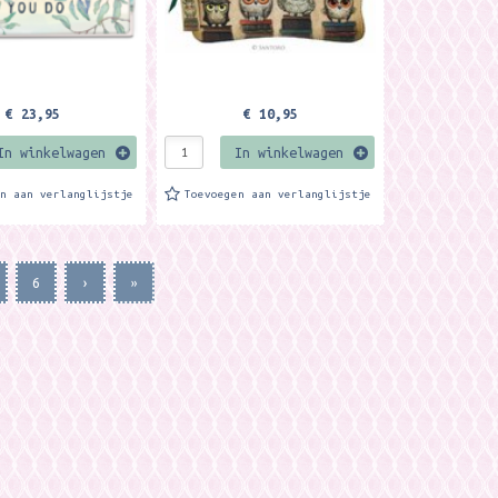
€ 23,95
€ 10,95
In winkelwagen
In winkelwagen
en aan verlanglijstje
Toevoegen aan verlanglijstje
6
›
»