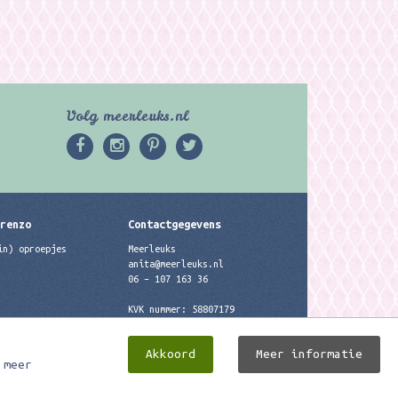
Volg meerleuks.nl
erenzo
Contactgegevens
in) oproepjes
Meerleuks
anita@meerleuks.nl
06 – 107 163 36
KVK nummer: 58807179
BTW nummer: 853190859B01
Akkoord
Meer informatie
 meer
Meerleuks ® Ontwerp & realisatie door
Digizijn ICT & WEB