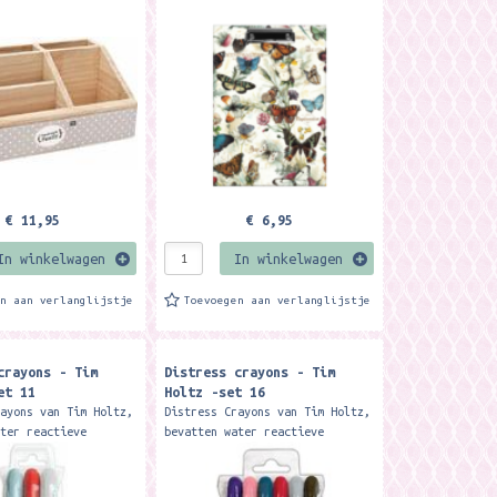
 Design
producten handgemaakt zijn kan
de print iets anders zijn als
die op foto 1. Het...
€ 11,95
€ 6,95
In winkelwagen
In winkelwagen
en aan verlanglijstje
Toevoegen aan verlanglijstje
crayons - Tim
Distress crayons - Tim
et 11
Holtz -set 16
rayons van Tim Holtz,
Distress Crayons van Tim Holtz,
ater reactieve
bevatten water reactieve
die ideaal zijn voor
pigmenten die ideaal zijn voor
van schitterende
het maken van schitterende
den,
achtergronden,