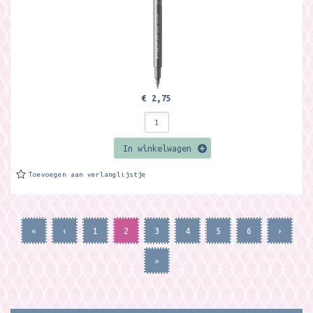
€ 2,75
In winkelwagen
Toevoegen aan verlanglijstje
«
‹
1
2
3
4
5
6
›
»