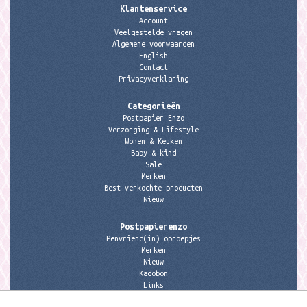
Klantenservice
Account
Veelgestelde vragen
Algemene voorwaarden
English
Contact
Privacyverklaring
Categorieën
Postpapier Enzo
Verzorging & Lifestyle
Wonen & Keuken
Baby & kind
Sale
Merken
Best verkochte producten
Nieuw
Postpapierenzo
Penvriend(in) oproepjes
Merken
Nieuw
Kadobon
Links