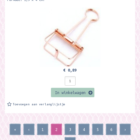
€ 0,89
In winkelwagen
Toevoegen aan verlanglijstje
«
‹
1
2
3
4
5
6
›