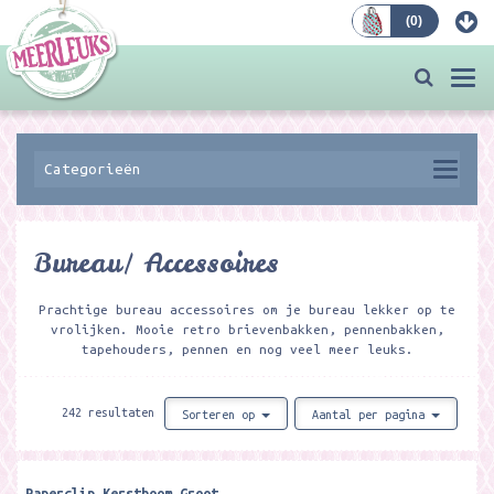
(
0
)
Bestellen
Togg
navi
Categorieën
Bureau/ Accessoires
Prachtige bureau accessoires om je bureau lekker op te
vrolijken. Mooie retro brievenbakken, pennenbakken,
tapehouders, pennen en nog veel meer leuks.
242 resultaten
Sorteren op
Aantal per pagina
Paperclip Kerstboom Groot