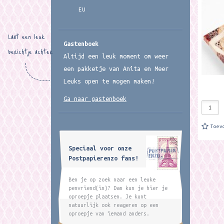
envelop
EU
gebruik
de Pepi
Laat een leuk
Gastenboek
berichtje achter
Altijd een leuk moment om weer
een pakketje van Anita en Meer
Leuks open te mogen maken!
Ga naar gastenboek
Toev
Speciaal voor onze
Postpapierenzo fans!
Ben je op zoek naar een leuke
penvriend(in)? Dan kun je hier je
oproepje plaatsen. Je kunt
natuurlijk ook reageren op een
oproepje van iemand anders.