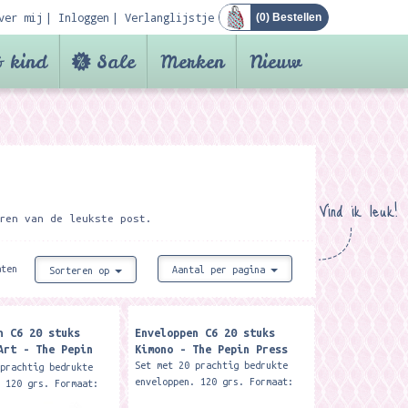
ver mij
Inloggen
Verlanglijstje
(
0
) Bestellen
 kind
Sale
Merken
Nieuw
Vind ik leuk!
ren van de leukste post.
aten
Aantal per pagina
Sorteren op
n C6 20 stuks
Enveloppen C6 20 stuks
Art - The Pepin
Kimono - The Pepin Press
Set met 20 prachtig bedrukte
 prachtig bedrukte
enveloppen. 120 grs. Formaat:
. 120 grs. Formaat:
C6 (16,2 x 11,4 cm) De
 11,4 cm) De