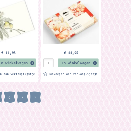
enveloppen zijn los te
 zijn los te
gebruiken maar zijn passend bij
maar zijn passend bij
de Pepin...
€ 11,95
€ 11,95
In winkelwagen
In winkelwagen
en aan verlanglijstje
Toevoegen aan verlanglijstje
6
›
»