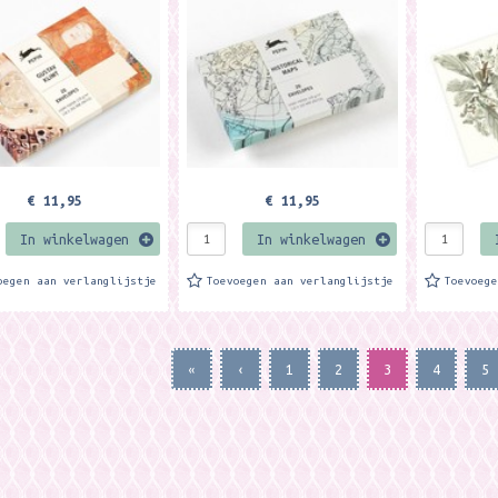
pen zijn los te
enveloppen zijn los te
enveloppen
en maar zijn passend bij
gebruiken maar zijn passend bij
gebruiken 
n...
de Pepin...
de...
€ 11,95
€ 11,95
In winkelwagen
In winkelwagen
oegen aan verlanglijstje
Toevoegen aan verlanglijstje
Toevoeg
«
‹
1
2
3
4
5