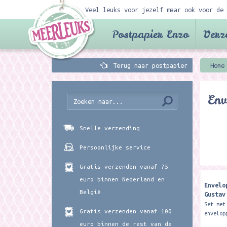
Veel leuks voor jezelf maar ook voor de 
Postpapier Enzo
Verz
Terug naar postpapier
Home
Env
Snelle verzending
Persoonlijke service
Gratis verzenden vanaf 75
euro binnen Nederland en
Envelo
België
Gustav
Press
Set met
Gratis verzenden vanaf 100
envelop
C6 (16,
euro binnen de rest van de