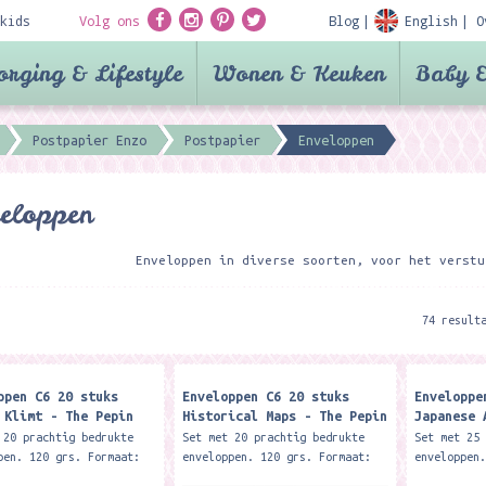
kids
Volg ons
Blog
English
O
orging & Lifestyle
Wonen & Keuken
Baby &
Postpapier Enzo
Postpapier
Enveloppen
eloppen
Enveloppen in diverse soorten, voor het verstu
74 result
ppen C6 20 stuks
Enveloppen C6 20 stuks
Enveloppe
 Klimt - The Pepin
Historical Maps - The Pepin
Japanese 
Press
Press
 20 prachtig bedrukte
Set met 20 prachtig bedrukte
Set met 25
pen. 120 grs. Formaat:
enveloppen. 120 grs. Formaat:
enveloppen
2 x 11,4 cm) De
C6 (16,2 x 11,4 cm) De
C6 (16,2 x