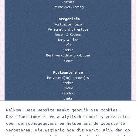
Contact
Privacyverklaring
Categorieën
Postpapier Enzo
Verzorging & Lifestyle
Wonen & Keuken
Baby & kind
Sale
Merken
Best verkochte producten
Nieuw
Postpapierenzo
Penvriend(in) oproepjes
Merken
Nieuw
Kadobon
Links
Welkom! Deze website maakt gebruik van cookies.
Contactgegevens
Meerleuks
Deze functionele- en analytische cookies verzamelen
anita@meerleuks.nl
geen persoonsgegevens en helpen ons de website te
06 – 107 163 36
verbeteren. Nieuwsgierig hoe dit werkt? Klik dan op