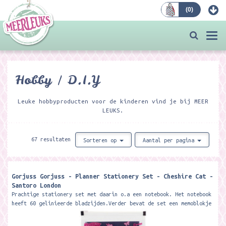
(
0
)
Bestellen
Togg
navi
Hobby / D.I.Y
Leuke hobbyproducten voor de kinderen vind je bij MEER
LEUKS.
67 resultaten
Sorteren op
Aantal per pagina
Gorjuss Gorjuss - Planner Stationery Set - Cheshire Cat -
Santoro London
Prachtige stationery set met daarin o.a een notebook. Het notebook
heeft 60 gelinieerde bladzijden.Verder bevat de set een memoblokje
met 25 vellen,...