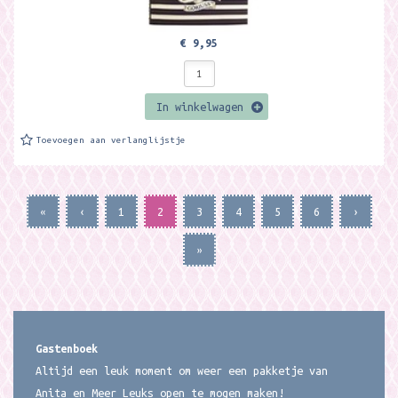
€ 9,95
In winkelwagen
Toevoegen aan verlanglijstje
«
‹
1
2
3
4
5
6
›
»
Gastenboek
Altijd een leuk moment om weer een pakketje van
Anita en Meer Leuks open te mogen maken!