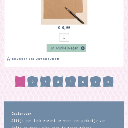
€ 0,99
In winkelwagen
Toevoegen aan verlanglijstje
1
2
3
4
5
6
›
»
Gastenboek
Altijd een leuk moment om weer een pakketje van
Anita en Meer Leuks open te mogen maken!