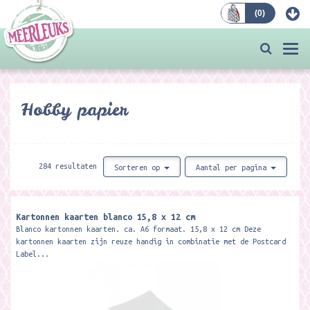
(
0
)
Bestellen
Togg
navi
Hobby papier
284 resultaten
Sorteren op
Aantal per pagina
Kartonnen kaarten blanco 15,8 x 12 cm
Blanco kartonnen kaarten. ca. A6 formaat. 15,8 x 12 cm Deze
kartonnen kaarten zijn reuze handig in combinatie met de Postcard
Label...