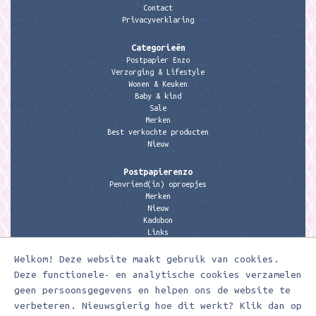
Contact
Privacyverklaring
Categorieën
Postpapier Enzo
Verzorging & Lifestyle
Wonen & Keuken
Baby & kind
Sale
Merken
Best verkochte producten
Nieuw
Postpapierenzo
Penvriend(in) oproepjes
Merken
Nieuw
Kadobon
Links
Welkom! Deze website maakt gebruik van cookies.
Contactgegevens
Meerleuks
Deze functionele- en analytische cookies verzamelen
anita@meerleuks.nl
geen persoonsgegevens en helpen ons de website te
06 – 107 163 36
verbeteren. Nieuwsgierig hoe dit werkt? Klik dan op