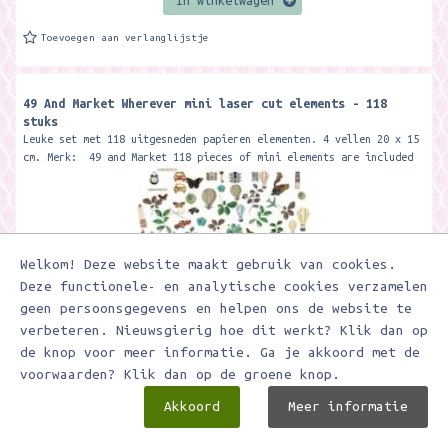
In winkelwagen
Toevoegen aan verlanglijstje
49 And Market Wherever mini laser cut elements - 118
stuks
Leuke set met 118 uitgesneden papieren elementen. 4 vellen 20 x 15
cm. Merk: 49 and Market 118 pieces of mini elements are included
on...
Welkom! Deze website maakt gebruik van cookies.
Deze functionele- en analytische cookies verzamelen
geen persoonsgegevens en helpen ons de website te
verbeteren. Nieuwsgierig hoe dit werkt? Klik dan op
de knop voor meer informatie. Ga je akkoord met de
€ 7,95
voorwaarden? Klik dan op de groene knop.
Akkoord
Meer informatie
In winkelwagen