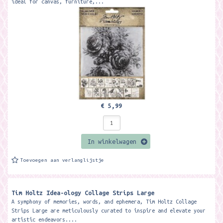
ideal for canvas, furniture,...
€ 5,99
In winkelwagen
Toevoegen aan verlanglijstje
Tim Holtz Idea-ology Collage Strips Large
A symphony of memories, words, and ephemera, Tim Holtz Collage
Strips Large are meticulously curated to inspire and elevate your
artistic endeavors....