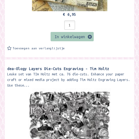
€ 6,95
In winkelwagen
Toevoegen aan verlanglijstje
dea-Ology Layers Die-Cuts Engraving - Tim Holtz
Leuke set van TIm Holtz met ca. 76 die-cuts. Enhance your paper
craft or mixed media project by adding Tim Holtz Engraving Layers.
Use these...