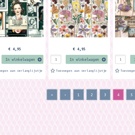
r A4 formaat....
ongeveer A4 formaat....
ongeveer A
€ 4,95
€ 4,95
In winkelwagen
In winkelwagen
oegen aan verlanglijstje
Toevoegen aan verlanglijstje
Toevoeg
«
‹
1
2
3
4
5