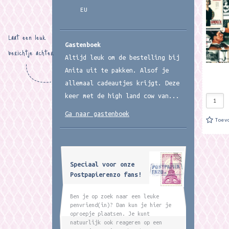
ongevee
EU
Laat een leuk
Gastenboek
berichtje achter
Altijd leuk om de bestelling bij
Anita uit te pakken. Alsof je
allemaal cadeautjes krijgt. Deze
keer met de high land cow van...
Ga naar gastenboek
Toev
Speciaal voor onze
Postpapierenzo fans!
Ben je op zoek naar een leuke
penvriend(in)? Dan kun je hier je
oproepje plaatsen. Je kunt
natuurlijk ook reageren op een