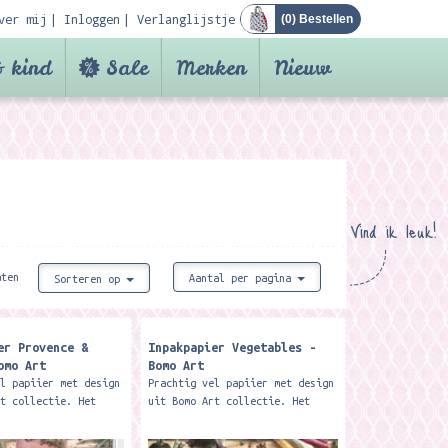
ver mij
Inloggen
Verlanglijstje
(
0
) Bestellen
 kind
Sale
Merken
Nieuw
Vind ik leuk!
aten
Aantal per pagina
Sorteren op
er Provence &
Inpakpapier Vegetables -
omo Art
Bomo Art
el papiier met design
Prachtig vel papiier met design
rt collectie. Het
uit Bomo Art collectie. Het
n 1 vel is 100 x 70
formaat van 1 vel is 100 x 70
t netjes gevouwen tot
cm en wordt netjes gevouwen tot