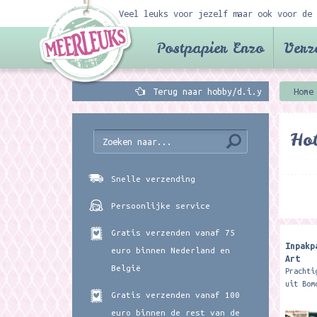
Veel leuks voor jezelf maar ook voor de 
Postpapier Enzo
Verz
Terug naar hobby/d.i.y
Home
Hob
Snelle verzending
Persoonlijke service
Gratis verzenden vanaf 75
Inpakp
euro binnen Nederland en
Art
België
Prachti
uit Bom
Gratis verzenden vanaf 100
formaat
cm en w
euro binnen de rest van de