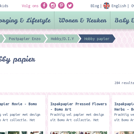
kids
Volg ons
Blog
English
O
orging & Lifestyle
Wonen & Keuken
Baby &
Postpapier Enzo
Hobby/D.I.Y
Hobby papier
by papier
284 result
apier Movie - Bomo
Inpakpapier Pressed Flowers
Inpakpapi
- Bomo Art
Herbs - B
g vel papier met design
Prachtig vel papier met design
Prachtig v
o Art collectie. Het
uit Bomo Art collectie. Het
uit Bomo A
 van 1 vel is 100 x 70
formaat van 1 vel is 100 x 70
formaat va
ordt netjes gevouwen tot
cm en wordt netjes gevouwen tot
cm en word