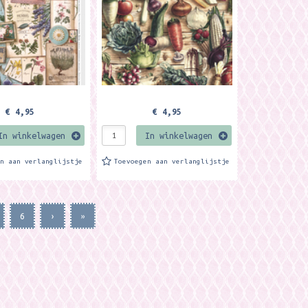
4 formaat....
ongeveer A4 formaat....
€ 4,95
€ 4,95
In winkelwagen
In winkelwagen
en aan verlanglijstje
Toevoegen aan verlanglijstje
6
›
»