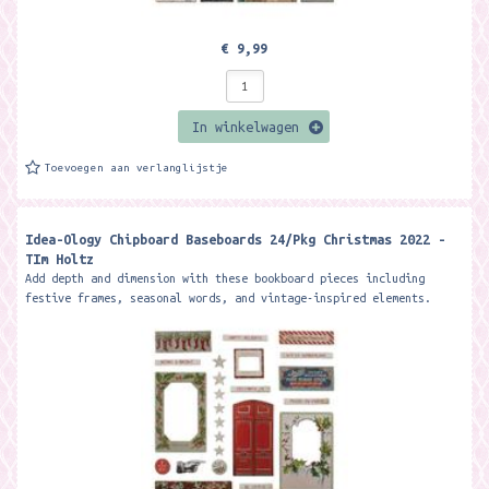
€ 9,99
In winkelwagen
Toevoegen aan verlanglijstje
Idea-Ology Chipboard Baseboards 24/Pkg Christmas 2022 -
TIm Holtz
Add depth and dimension with these bookboard pieces including
festive frames, seasonal words, and vintage-inspired elements.
These elements are thick...