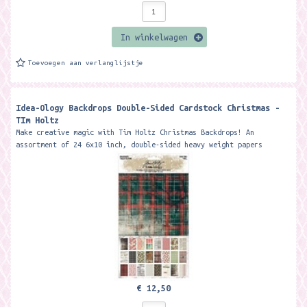
In winkelwagen
Toevoegen aan verlanglijstje
Idea-Ology Backdrops Double-Sided Cardstock Christmas -
TIm Holtz
Make creative magic with Tim Holtz Christmas Backdrops! An
assortment of 24 6x10 inch, double-sided heavy weight papers
inspired by vintage...
€ 12,50