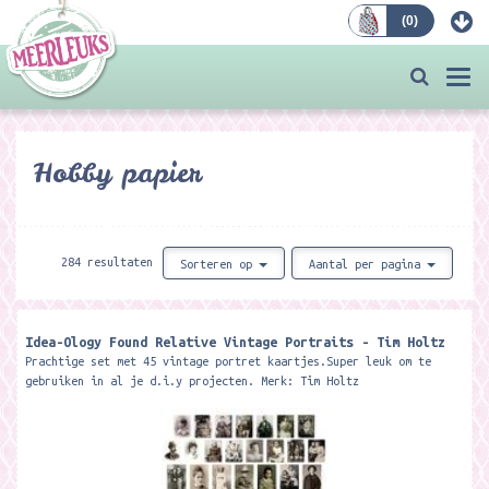
(
0
)
Bestellen
Togg
navi
Hobby papier
284 resultaten
Sorteren op
Aantal per pagina
Idea-Ology Found Relative Vintage Portraits - Tim Holtz
Prachtige set met 45 vintage portret kaartjes.Super leuk om te
gebruiken in al je d.i.y projecten. Merk: Tim Holtz