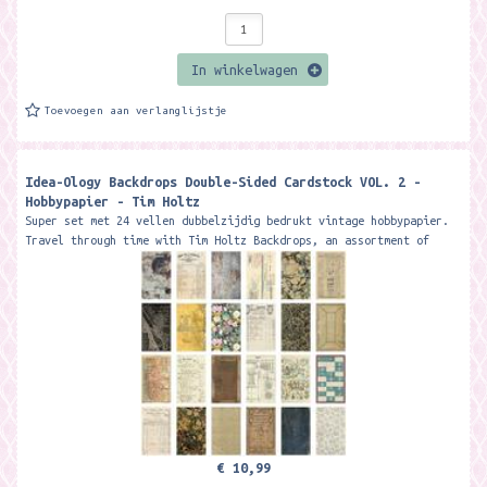
In winkelwagen
Toevoegen aan verlanglijstje
Idea-Ology Backdrops Double-Sided Cardstock VOL. 2 -
Hobbypapier - Tim Holtz
Super set met 24 vellen dubbelzijdig bedrukt vintage hobbypapier.
Travel through time with Tim Holtz Backdrops, an assortment of
papers inspired...
€ 10,99