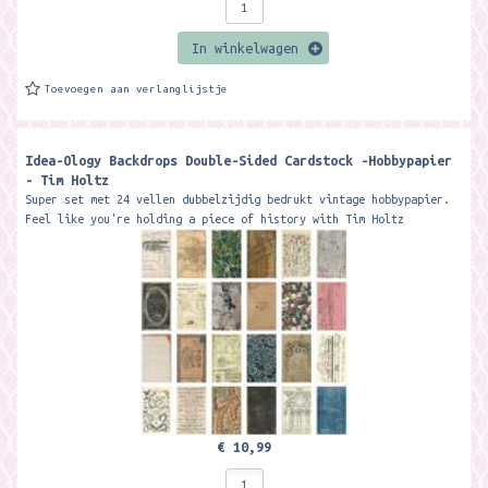
In winkelwagen
Toevoegen aan verlanglijstje
Idea-Ology Backdrops Double-Sided Cardstock -Hobbypapier
- Tim Holtz
Super set met 24 vellen dubbelzijdig bedrukt vintage hobbypapier.
Feel like you're holding a piece of history with Tim Holtz
Backdrops, an...
€ 10,99