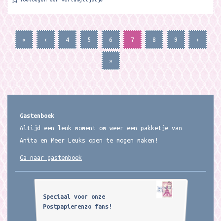
«
‹
4
5
6
7
8
9
›
»
Gastenboek
Altijd een leuk moment om weer een pakketje van
Anita en Meer Leuks open te mogen maken!
Ga naar gastenboek
Speciaal voor onze
Postpapierenzo fans!