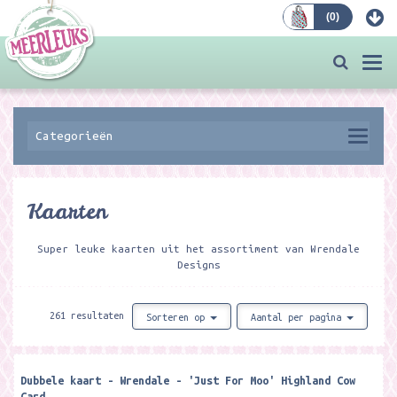
(
0
)
Bestellen
Togg
navi
Categorieën
Kaarten
Super leuke kaarten uit het assortiment van Wrendale
Designs
261 resultaten
Sorteren op
Aantal per pagina
Dubbele kaart - Wrendale - 'Just For Moo' Highland Cow
Card