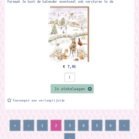
formaat Je kunt de kalender eventueel ook versturen in de
bijgeleverder kraft bruine...
€ 7,95
In winkelwagen
Toevoegen aan verlanglijstje
«
‹
1
2
3
4
5
6
›
»