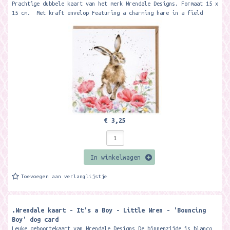
Prachtige dubbele kaart van het merk Wrendale Designs. Formaat 15 x
15 cm. Met kraft envelop Featuring a charming hare in a field
of...
€ 3,25
In winkelwagen
Toevoegen aan verlanglijstje
.Wrendale kaart - It's a Boy - Little Wren - 'Bouncing
Boy' dog card
Leuke geboortekaart van Wrendale Designs De binnenzijde is blanco