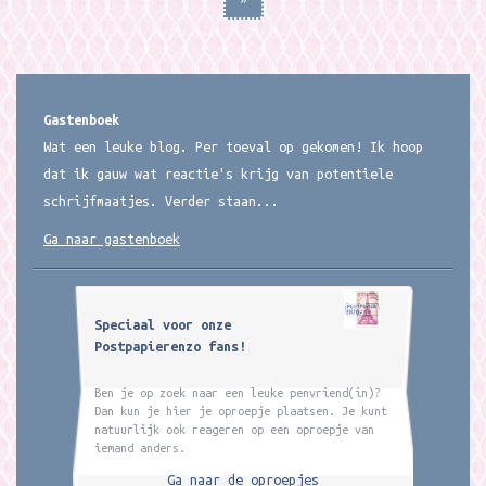
Gastenboek
Wat een leuke blog. Per toeval op gekomen! Ik hoop
dat ik gauw wat reactie's krijg van potentiele
schrijfmaatjes. Verder staan...
Ga naar gastenboek
Speciaal voor onze
Postpapierenzo fans!
Ben je op zoek naar een leuke penvriend(in)?
Dan kun je hier je oproepje plaatsen. Je kunt
natuurlijk ook reageren op een oproepje van
iemand anders.
Ga naar de oproepjes