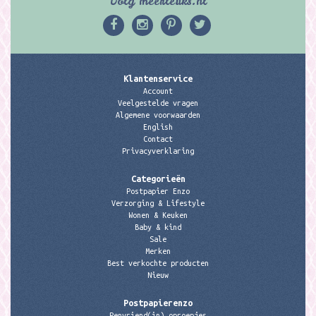
Volg meerleuks.nl
Klantenservice
Account
Veelgestelde vragen
Algemene voorwaarden
English
Contact
Privacyverklaring
Categorieën
Postpapier Enzo
Verzorging & Lifestyle
Wonen & Keuken
Baby & kind
Sale
Merken
Best verkochte producten
Nieuw
Postpapierenzo
Penvriend(in) oproepjes