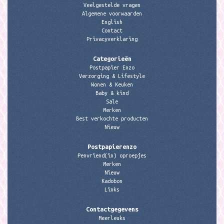
Veelgestelde vragen
Algemene voorwaarden
English
Contact
Privacyverklaring
Categorieën
Postpapier Enzo
Verzorging & Lifestyle
Wonen & Keuken
Baby & kind
Sale
Merken
Best verkochte producten
Nieuw
Postpapierenzo
Penvriend(in) oproepjes
Merken
Nieuw
Kadobon
Links
Contactgegevens
Meerleuks