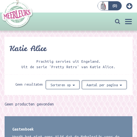
(
0
)
Bestellen
Togg
navi
Katie Alice
Prachtig servies uit Engeland.
Uit de serie 'Pretty Retro' van Katie Alice.
Geen resultaten
Sorteren op
Aantal per pagina
Geen producten gevonden
Gastenboek
Wordt het niet eens tijd dat de Nobelprijs voor de