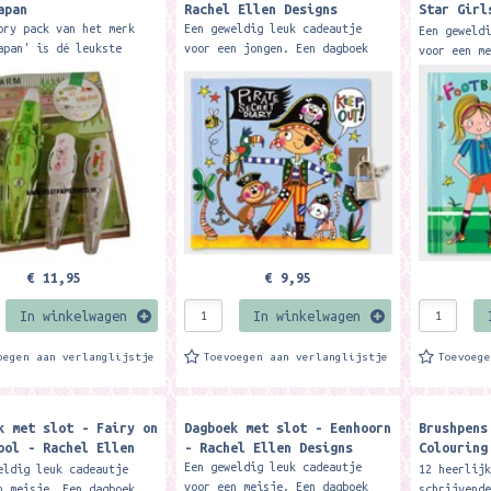
apan
Rachel Ellen Designs
Star Girl
Designs
ory pack van het merk
Een geweldig leuk cadeautje
Een geweld
apan' is dé leukste
voor een jongen. Een dagboek
voor een m
ie set met 1 pen +
met slot voor het opschrijven
met slot v
atie tape en 2...
van alle gedachten en
van alle g
geheimpjes. Formaat: 14,1 x
geheimpjes
14,7 cm....
14,7 cm...
€ 11,95
€ 9,95
In winkelwagen
In winkelwagen
oegen aan verlanglijstje
Toevoegen aan verlanglijstje
Toevoeg
k met slot - Fairy on
Dagboek met slot - Eenhoorn
Brushpens
ool - Rachel Ellen
- Rachel Ellen Designs
Colouring
s
Design - 
Een geweldig leuk cadeautje
eldig leuk cadeautje
12 heerlij
voor een meisje. Een dagboek
n meisje. Een dagboek
schrijvend