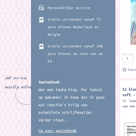
Persoonlijke service
Gratis verzenden vanaf 75
euro binnen Nederland en
België
Gratis verzenden vanaf 100
euro binnen de rest van de
EU
Toev
Laat een leuk
Gastenboek
berichtje achter
12 kle
Wat een leuke blog. Per toeval
soft -
op gekomen! Ik hoop dat ik gauw
Poetry
12 'sup
wat reactie's krijg van
van een
heerlij
potentiele schrijfmaatjes.
voor th
Verder staan...
naar...
Ga naar gastenboek