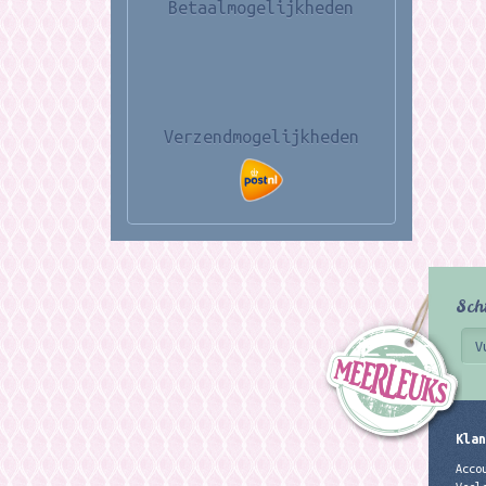
Betaalmogelijkheden
Verzendmogelijkheden
Sch
Klan
Acco