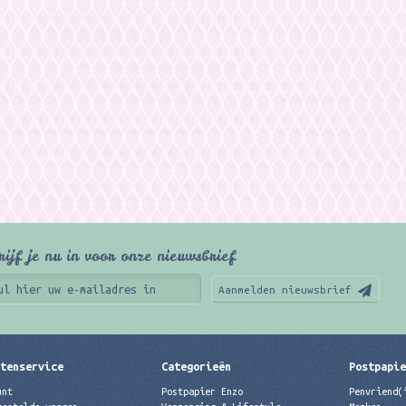
rijf je nu in voor onze nieuwsbrief
Aanmelden nieuwsbrief
tenservice
Categorieën
Postpapi
unt
Postpapier Enzo
Penvriend(