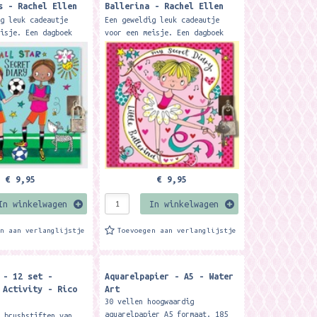
s - Rachel Ellen
Ballerina - Rachel Ellen
Designs
ig leuk cadeautje
Een geweldig leuk cadeautje
eisje. Een dagboek
voor een meisje. Een dagboek
oor het opschrijven
met slot voor het opschrijven
edachten en
van alle gedachten en
. Formaat: 14,1 x
geheimpjes. Formaat: 14,1 x
.
14,7 cm....
€ 9,95
€ 9,95
In winkelwagen
In winkelwagen
en aan verlanglijstje
Toevoegen aan verlanglijstje
 - 12 set -
Aquarelpapier - A5 - Water
 Activity - Rico
Art
Paper Poetry
30 vellen hoogwaardig
k
aquarelpapier A5 formaat. 185
e brushstiften van