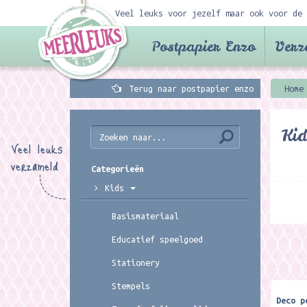
Veel leuks voor jezelf maar ook voor de 
Postpapier Enzo
Verz
Terug naar postpapier enzo
Home
Kid
Veel leuks
verzameld
Categorieën
Kids
Basismateriaal
Educatief speelgoed
Stationery
Stempels
Deco p