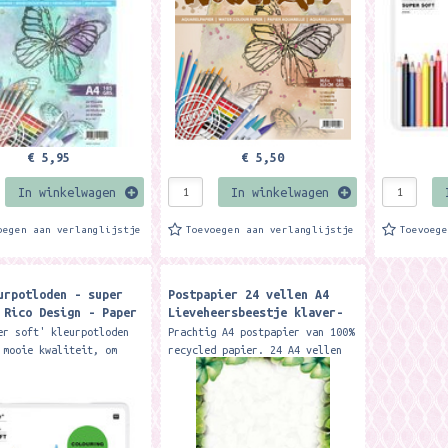
naar...
€ 5,95
€ 5,50
In winkelwagen
In winkelwagen
oegen aan verlanglijstje
Toevoegen aan verlanglijstje
Toevoeg
urpotloden - super
Postpapier 24 vellen A4
 Rico Design - Paper
Lieveheersbeestje klaver-
Floris
er soft' kleurpotloden
Prachtig A4 postpapier van 100%
 mooie kwaliteit, om
recycled papier. 24 A4 vellen
k mee te kleuren. Ideaal
Merk: Floris Recycled
uis en om mee te nemen
Stationery