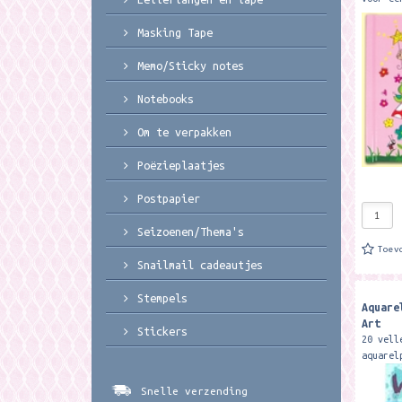
met slo
van all
Masking Tape
geheimp
14,7 cm
Memo/Sticky notes
Notebooks
Om te verpakken
Poëzieplaatjes
Postpapier
Seizoenen/Thema's
Toev
Snailmail cadeautjes
Stempels
Aquare
Art
Stickers
20 vell
aquarel
grams p
Snelle verzending