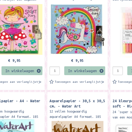
met slot voor het opschrijven
t voor het opschrijven
'Colouring
van alle gedachten en
e gedachten en
Design. In
geheimpjes. Formaat: 14,1 x
jes. Formaat: 14,1 x
zit geen w
14,7 cm....
....
kun...
€ 9,95
€ 9,95
In winkelwagen
In winkelwagen
oegen aan verlanglijstje
Toevoegen aan verlanglijstje
Toevoeg
lpapier - A4 - Water
Aquarelpapier - 30,5 x 30,5
24 kleurp
cm. - Water Art
soft - Ri
Poetry
en hoogwaardig
12 vellen hoogwaardig
24 'super 
papier A4 formaat. 185
aquarelpapier A4 formaat. 185
van een mo
apier.
grams papier.
heerlijk m
voor thuis