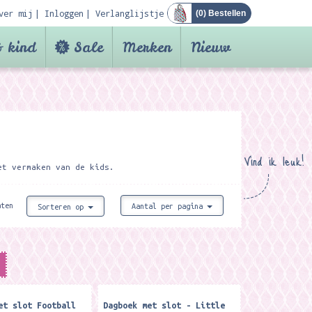
ver mij
Inloggen
Verlanglijstje
(
0
) Bestellen
 kind
Sale
Merken
Nieuw
Vind ik leuk!
het vermaken van de kids.
aten
Aantal per pagina
Sorteren op
et slot Football
Dagboek met slot - Little