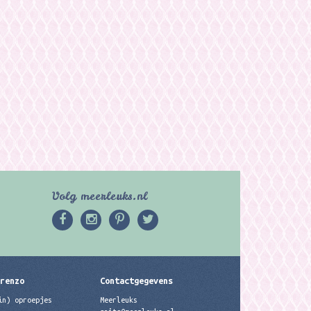
Volg meerleuks.nl
erenzo
Contactgegevens
in) oproepjes
Meerleuks