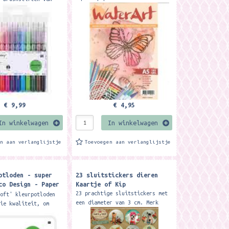
grams papier.
 Activity' Rico
 deze brushstiften
aterverf dus kleuren
€ 9,99
€ 4,95
In winkelwagen
In winkelwagen
en aan verlanglijstje
Toevoegen aan verlanglijstje
otloden - super
23 sluitstickers dieren
co Design - Paper
Kaartje of Kip
23 prachtige sluitstickers met
soft' kleurpotloden
een diameter van 3 cm. Merk
oie kwaliteit, om
stickers: Kaartje of Kip
ee te kleuren. Ideaal
 en om mee te nemen