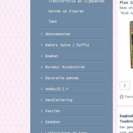
Transferfolie en lijmpennen
Plus J
Deze st
Verven en kleuren
'PLUS J
decorat
Tape
1 decor
Abonnementen
Bakers twine / Raffia
Boeken
Bureau/ Accessoires
Decoratie pennen
Hobby/D.I.Y
Toev
Handlettering
Kaarten
Dagboe
Toadst
Kadobon
Design
Een gew
voor ee
Lettertangen en tape