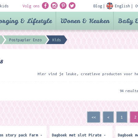
kids
Volg ons
Blog
English
O
orging & Lifestyle
Wonen & Keuken
Baby &
Postpapier Enzo
Kids
s
Hier vind je leuke, creatieve producten voor 
94 result
<<
<
1
2
en story pack Farm -
Dagboek met slot Pirate -
Dagboek m