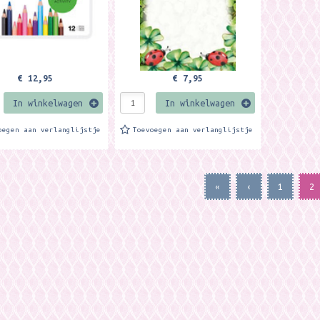
€ 12,95
€ 7,95
In winkelwagen
In winkelwagen
oegen aan verlanglijstje
Toevoegen aan verlanglijstje
«
‹
1
2