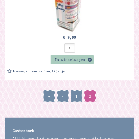
€ 9,99
In winkelwagen
Toevoegen aan verlanglijstje
«
‹
1
2
Gastenboek
Altijd een leuk moment om weer een pakketje van