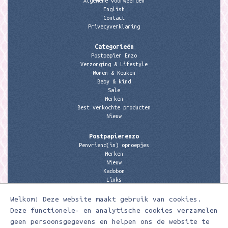
Algemene voorwaarden
English
Contact
Privacyverklaring
Categorieën
Postpapier Enzo
Verzorging & Lifestyle
Wonen & Keuken
Baby & kind
Sale
Merken
Best verkochte producten
Nieuw
Postpapierenzo
Penvriend(in) oproepjes
Merken
Nieuw
Kadobon
Links
Welkom! Deze website maakt gebruik van cookies.
Contactgegevens
Meerleuks
Deze functionele- en analytische cookies verzamelen
anita@meerleuks.nl
geen persoonsgegevens en helpen ons de website te
06 – 107 163 36