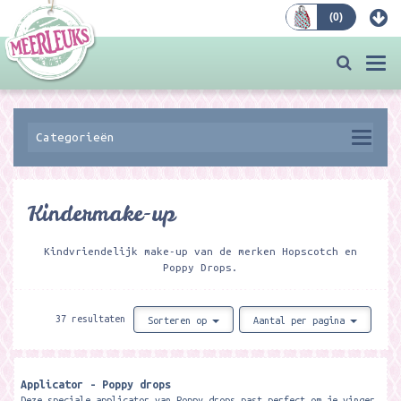
(
0
)
Bestellen
Togg
navi
Categorieën
Kindermake-up
Kindvriendelijk make-up van de merken Hopscotch en
Poppy Drops.
37 resultaten
Sorteren op
Aantal per pagina
Applicator - Poppy drops
Deze speciale applicator van Poppy drops past perfect om je vinger.