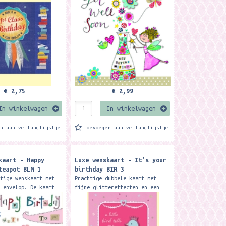
k. Formaat: 14,9 x
een 3D bloem. Formaat: 14,9 x
erk: Rachel Ellen...
14,9 cm. Merk:...
€ 2,75
€ 2,99
In winkelwagen
In winkelwagen
en aan verlanglijstje
Toevoegen aan verlanglijstje
kaart - Happy
Luxe wenskaart - It's your
teapot BLM 1
birthday BIR 3
ige wenskaart met
Prachtige dubbele kaart met
e envelop. De kaart
fijne glittereffecten en een
werkt met glitters en
vrolijke envelop. Formaat: 12,7
em. Formaat: 14,9 x
x 17,8 cm. Merk: Rachel Ellen
erk:...
designs