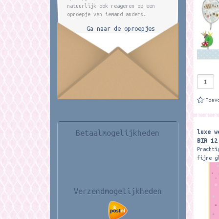
natuurlijk ook reageren op een
oproepje van iemand anders.
Ga naar de oproepjes
Toev
luxe w
Betaalmogelijkheden
BIR 12
Prachti
fijne g
vrolijk
x 17,8 
desig
Verzendmogelijkheden