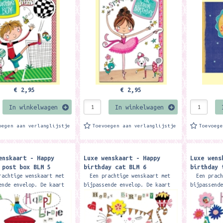
stoere loo
designs. Formaat: 12,7 x
met 3D designs. Formaat: 12,7 x
14,9 cm. M
. Merk:...
17,8 cm. Merk:...
€ 2,95
€ 2,95
In winkelwagen
In winkelwagen
oegen aan verlanglijstje
Toevoegen aan verlanglijstje
Toevoeg
enskaart - Happy
Luxe wenskaart - Happy
Luxe wens
 post box BLM 5
birthday cat BLM 6
birthday 
chtige wenskaart met
Een prachtige wenskaart met
Een pracht
ende envelop. De kaart
bijpassende envelop. De kaart
bijpassend
 bewerkt met glitters en
is mooi bewerkt met glitters en
is mooi be
bloem. Formaat: 14,9 x
een 3D bloem. Formaat: 14,9 x
een 3D blo
. Merk:...
14,9 cm. Merk:...
14,9 cm. M