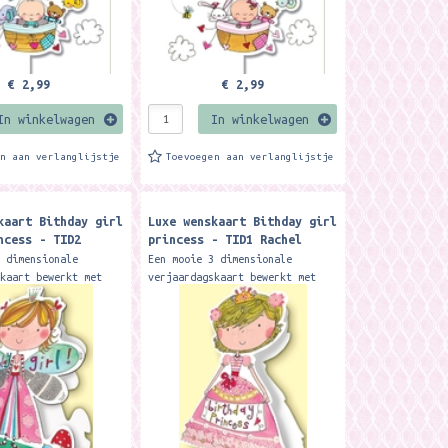
€ 2,99
€ 2,99
In winkelwagen
In winkelwagen
en aan verlanglijstje
Toevoegen aan verlanglijstje
kaart Bithday girl
Luxe wenskaart Bithday girl
ncess - TID2
princess - TID1 Rachel
len Designs
Ellen Designs
3 dimensionale
Een mooie 3 dimensionale
skaart bewerkt met
verjaardagskaart bewerkt met
ters. Inclusief
fijne glitters. Inclusief
ormaat: 12,7 x 18 cm.
envelop. Formaat: 12,7 x 18 cm.
el Ellen
Merk: Rachel Ellen