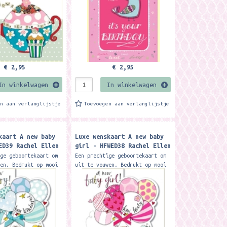
€ 2,95
€ 2,95
In winkelwagen
In winkelwagen
en aan verlanglijstje
Toevoegen aan verlanglijstje
kaart A new baby
Luxe wenskaart A new baby
ED39 Rachel Ellen
girl - HFWED38 Rachel Ellen
Design
ige geboortekaart om
Een prachtige geboortekaart om
wen. Bedrukt op mooi
uit te vouwen. Bedrukt op mooi
ier en bewerkt met
stevig papier en bewerkt met
ters. Inclusief
fijne glitters. Inclusief
ormaat:17 x 14,6
envelop. Formaat:17 x 14,6
cm....