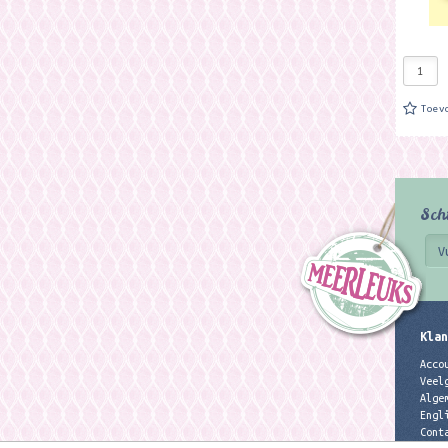
Toev
Sch
Klan
Acco
Veel
Alge
Engl
Cont