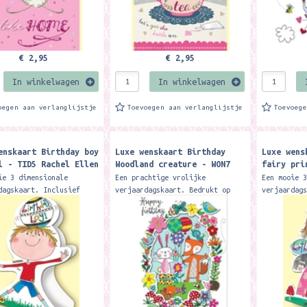
€ 2,95
€ 2,95
In winkelwagen
In winkelwagen
oegen aan verlanglijstje
Toevoegen aan verlanglijstje
Toevoeg
enskaart Birthday boy
Luxe wenskaart Birthday
Luxe wens
l - TID5 Rachel Ellen
Woodland creature - WON7
fairy pri
s
Rachel Ellen Designs
Rachel El
ie 3 dimensionale
Een prachtige vrolijke
Een mooie 
dagskaart. Inclusief
verjaardagskaart. Bedrukt op
verjaardag
. Formaat: 12,7 x 18 cm.
mooi stevig papier en bewerkt
fijne glit
achel Ellen
met fijne glitters. Inclusief
envelop. F
envelop. Formaat: 17,8 x
Merk: Rach
12,6...