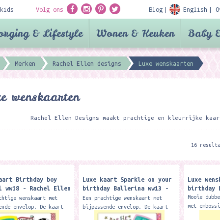
kids
Volg ons
Blog
English
O
orging & Lifestyle
Wonen & Keuken
Baby &
Merken
Rachel Ellen designs
Luxe wenskaarten
e wenskaarten
Rachel Ellen Designs maakt prachtige en kleurrijke kaar
16 result
aart Birthday boy
Luxe kaart Sparkle on your
Luxe wens
l ww18 - Rachel Ellen
birthday Ballerina ww13 -
birthday 
s
Rachel Ellen Designs
Mooie dubb
chtige wenskaart met
Een prachtige wenskaart met
met emboss
ende envelop. De kaart
bijpassende envelop. De kaart
envelop. D
 bewerkt met glitters en
is mooi bewerkt met glitters en