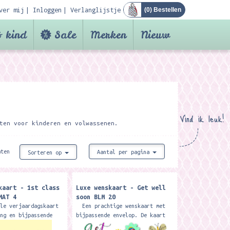
ver mij
Inloggen
Verlanglijstje
(
0
) Bestellen
 kind
Sale
Merken
Nieuw
Vind ik leuk!
ten voor kinderen en volwassenen.
aten
Aantal per pagina
Sorteren op
kaart - 1st class
Luxe wenskaart - Get well
MAT 4
soon BLM 20
ele verjaardagskaart
Een prachtige wenskaart met
ing en bijpassende
bijpassende envelop. De kaart
e kaart heeft een
is mooi bewerkt met glitters en