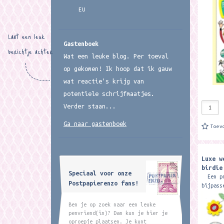
met 3D 
EU
17,8 cm
Laat een leuk
Gastenboek
berichtje achter
Wat een leuke blog. Per toeval
op gekomen! Ik hoop dat ik gauw
wat reactie's krijg van
potentiele schrijfmaatjes.
Verder staan...
Ga naar gastenboek
Toev
Luxe w
birdie
Speciaal voor onze
Een pra
Postpapierenzo fans!
bijpass
is mooi
een 3D 
Ben je op zoek naar een leuke
14,9 cm
penvriend(in)? Dan kun je hier je
oproepje plaatsen. Je kunt