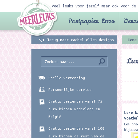
Veel leuks voor jezelf maar ook voor de 
Postpapier Enzo
Verz
Terug naar rachel ellen designs
Home
Lux
Snelle verzending
Persoonlijke service
Gratis verzenden vanaf 75
euro binnen Nederland en
Luxe k
België
voetba
Design
Een pra
Gratis verzenden vanaf 100
bijpass
is mooi
euro binnen de rest van de