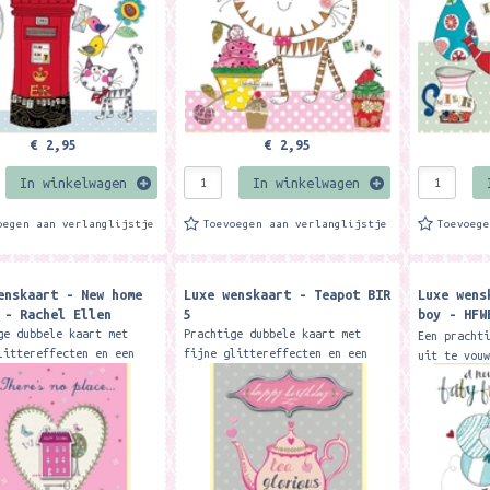
€ 2,95
€ 2,95
In winkelwagen
In winkelwagen
oegen aan verlanglijstje
Toevoegen aan verlanglijstje
Toevoeg
enskaart - New home
Luxe wenskaart - Teapot BIR
Luxe wens
 - Rachel Ellen
5
boy - HFW
Design
ge dubbele kaart met
Prachtige dubbele kaart met
Een pracht
littereffecten en een
fijne glittereffecten en een
uit te vou
e envelop. Formaat: 12,7
vrolijke envelop. Formaat: 12,7
stevig pap
cm. Merk: Rachel Ellen
x 17,8 cm. Merk: Rachel Ellen
fijne glit
ns
designs
envelop. F
cm....