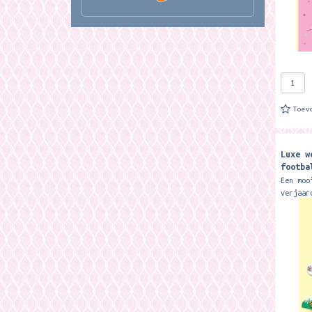
Toev
Luxe w
footba
Design
Een moo
verjaar
envelop
Merk: R