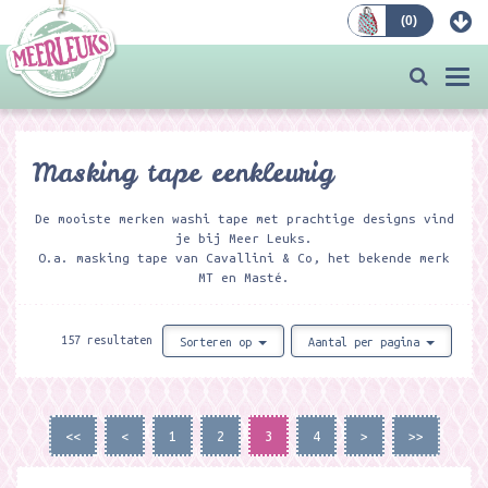
(
0
)
Bestellen
Togg
navi
Masking tape eenkleurig
De mooiste merken washi tape met prachtige designs vind
je bij Meer Leuks.
O.a. masking tape van Cavallini & Co, het bekende merk
MT en Masté.
157 resultaten
Sorteren op
Aantal per pagina
<<
<
1
2
3
4
>
>>