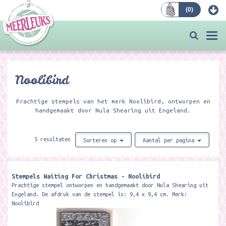
(
0
)
Bestellen
Togg
navi
Noolibird
Prachtige stempels van het merk Noolibird, ontworpen en
handgemaakt door Nula Shearing uit Engeland.
5 resultaten
Sorteren op
Aantal per pagina
Stempels Waiting For Christmas - Noolibird
Prachtige stempel ontworpen en handgemaakt door Nula Shearing uit
Engeland. De afdruk van de stempel is: 9,4 x 9,4 cm. Merk:
Noolibird