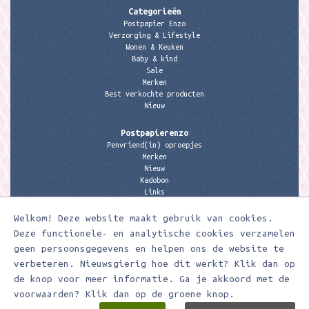
Categorieën
Postpapier Enzo
Verzorging & Lifestyle
Wonen & Keuken
Baby & kind
Sale
Merken
Best verkochte producten
Nieuw
Postpapierenzo
Penvriend(in) oproepjes
Merken
Nieuw
Kadobon
Links
Welkom! Deze website maakt gebruik van cookies.
Contactgegevens
Meerleuks
Deze functionele- en analytische cookies verzamelen
anita@meerleuks.nl
geen persoonsgegevens en helpen ons de website te
06 – 107 163 36
verbeteren. Nieuwsgierig hoe dit werkt? Klik dan op
de knop voor meer informatie. Ga je akkoord met de
KVK nummer: 58807179
BTW nummer: 853190859B01
voorwaarden? Klik dan op de groene knop.