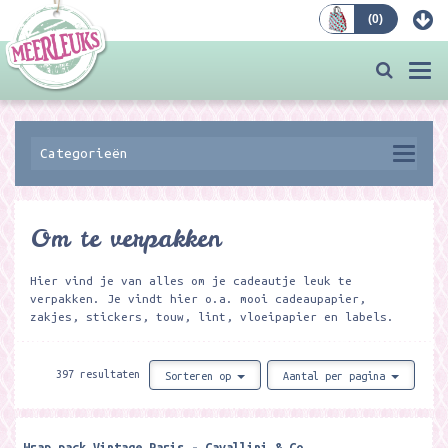
(
0
)
Bestellen
Togg
navi
Categorieën
Om te verpakken
Hier vind je van alles om je cadeautje leuk te
verpakken. Je vindt hier o.a. mooi cadeaupapier,
zakjes, stickers, touw, lint, vloeipapier en labels.
397 resultaten
Sorteren op
Aantal per pagina
Wrap pack Vintage Paris - Cavallini & Co