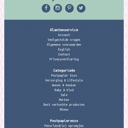
Klantenservice
Account
Veelgestelde vragen
Algemene voorwaarden
English
Contact
Privacyverklaring
Categorieën
Postpapier Enzo
Verzorging & Lifestyle
Wonen & Keuken
Baby & kind
Sale
Merken
Best verkochte producten
Nieuw
Postpapierenzo
Penvriend(in) oproepjes