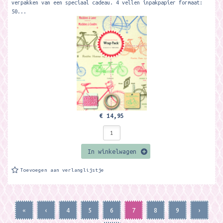
verpakken van een speciaal cadeau. 4 vellen inpakpapier formaat:
50...
€ 14,95
In winkelwagen
Toevoegen aan verlanglijstje
«
‹
4
5
6
7
8
9
›