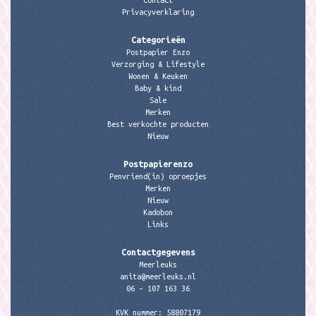
Contact
Privacyverklaring
Categorieën
Postpapier Enzo
Verzorging & Lifestyle
Wonen & Keuken
Baby & kind
Sale
Merken
Best verkochte producten
Nieuw
Postpapierenzo
Penvriend(in) oproepjes
Merken
Nieuw
Kadobon
Links
Contactgegevens
Meerleuks
anita@meerleuks.nl
06 – 107 163 36
KVK nummer: 58807179