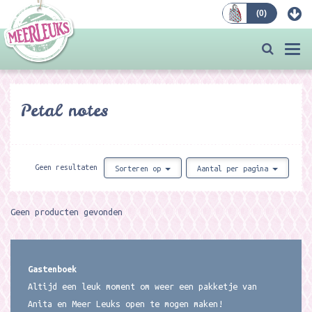
(
0
)
Bestellen
Togg
navi
Petal notes
Geen resultaten
Sorteren op
Aantal per pagina
Geen producten gevonden
Gastenboek
Altijd een leuk moment om weer een pakketje van
Anita en Meer Leuks open te mogen maken!