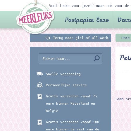
Veel leuks voor jezelf maar ook voor de 
Postpapier Enzo
Verz
Terug naar girl of all work
Home
Pet
Snelle verzending
Persoonlijke service
Gratis verzenden vanaf 75
Geen pr
euro binnen Nederland en
België
Gratis verzenden vanaf 100
euro binnen de rest van de