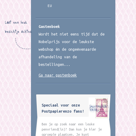
EU
Laat een leuk
Gastenboek
berichtje achter
Wordt het niet eens tijd dat de
Nobelprijs voor de leukste
webshop én de ongeëvenaarde
afhandeling van de
bestellingen...
Ga naar gastenboek
Speciaal voor onze
Postpapierenzo fans!
Ben je op zoek naar een leuke
penvriend(in)? Dan kun je hier je
oproepje plaatsen. Je kunt