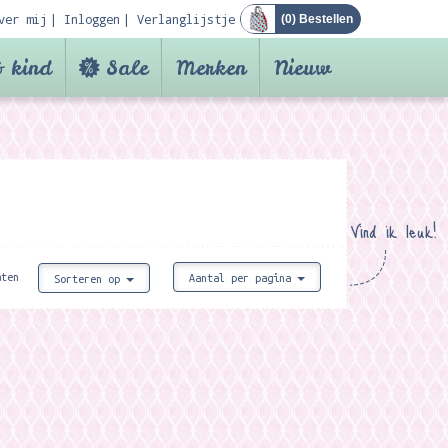
ver mij
Inloggen
Verlanglijstje
(
0
) Bestellen
 kind
Sale
Merken
Nieuw
Vind ik leuk!
aten
Aantal per pagina
Sorteren op