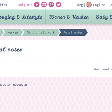
kids
Volg ons
Blog
English
O
orging & Lifestyle
Wonen & Keuken
Baby &
Merken
Girl of all work
Petal notes
al notes
Geen result
oducten gevonden