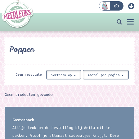
(
0
)
Bestellen
Togg
navi
Poppen
Geen resultaten
Sorteren op
Aantal per pagina
Geen producten gevonden
Gastenboek
Altijd leuk om de bestelling bij Anita uit te
pakken. Alsof je allemaal cadeautjes krijgt. Deze