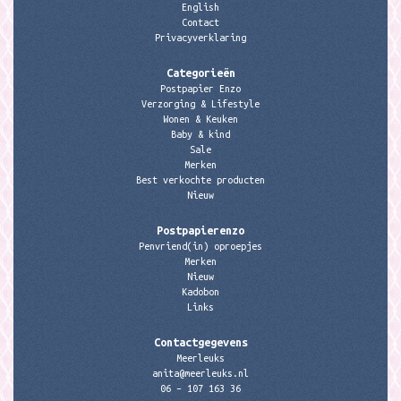
English
Contact
Privacyverklaring
Categorieën
Postpapier Enzo
Verzorging & Lifestyle
Wonen & Keuken
Baby & kind
Sale
Merken
Best verkochte producten
Nieuw
Postpapierenzo
Penvriend(in) oproepjes
Merken
Nieuw
Kadobon
Links
Contactgegevens
Meerleuks
anita@meerleuks.nl
06 – 107 163 36