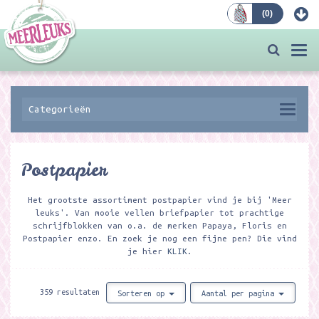
(
0
)
Bestellen
Togg
navi
Categorieën
Postpapier
Het grootste assortiment postpapier vind je bij 'Meer
leuks'. Van mooie vellen briefpapier tot prachtige
schrijfblokken van o.a. de merken Papaya, Floris en
Postpapier enzo. En zoek je nog een fijne pen? Die vind
je hier
KLIK
.
359 resultaten
Sorteren op
Aantal per pagina