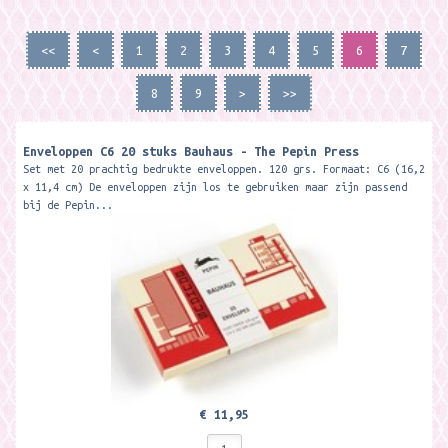
<<
<
1
2
3
4
5
6
7
8
9
>
>>
Enveloppen C6 20 stuks Bauhaus - The Pepin Press
Set met 20 prachtig bedrukte enveloppen. 120 grs. Formaat: C6 (16,2
x 11,4 cm) De enveloppen zijn los te gebruiken maar zijn passend
bij de Pepin...
€ 11,95