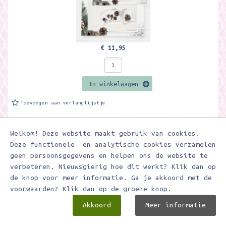
€ 11,95
In winkelwagen
Toevoegen aan verlanglijstje
Welkom! Deze website maakt gebruik van cookies.
A4 Schrijfblok Kerst Dennentak - Meer Leuks
Deze functionele- en analytische cookies verzamelen
Prachtig Kerst schrijfblok A4 formaat met 50 vellen. De vellen zijn
enkelzijdig bedrukt en gelinieerd. Een uniek schrijfblok dat...
geen persoonsgegevens en helpen ons de website te
verbeteren. Nieuwsgierig hoe dit werkt? Klik dan op
de knop voor meer informatie. Ga je akkoord met de
voorwaarden? Klik dan op de groene knop.
Akkoord
Meer informatie