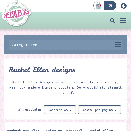
(
0
)
Bestellen
Togg
navi
Categorieën
Rachel Ellen designs
Rachel Ellen Designs ontwerpt kleurrijke stationery,
maar ook andere kinderproducten. De vrolijkheid straalt
er vanaf.
54 resultaten
Sorteren op
Aantal per pagina
Dagboek met slot - Fairy on Toadstool - Rachel Ellen