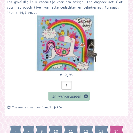
Een geweldig leuk cadeautje voor een meisje. Een dagboek met slot
voor het opschrijven van alle gedachten en geheimpjes. Formaat:
14,1 x 14,7 cm....
€ 9,95
In winkelwagen
Toevoegen aan verlanglijstje
«
‹
9
10
11
12
13
14