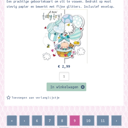
Een prachtige geboortekaart om uit te vouwen. Bedrukt op mooi
stevig papier en bewerkt met fijne glitters. Inclusief envelop.
Formaat:17 x 14,6 cm....
€ 2,99
In winkelwagen
Toevoegen aan verlanglijstje
«
‹
6
7
8
9
10
11
›