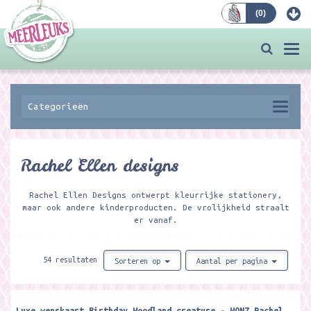
(
0
)
Bestellen
Togg
navi
Categorieën
Rachel Ellen designs
Rachel Ellen Designs ontwerpt kleurrijke stationery,
maar ook andere kinderproducten. De vrolijkheid straalt
er vanaf.
54 resultaten
Sorteren op
Aantal per pagina
Luxe wenskaart Birthday Woodland creature - WON7 Rachel