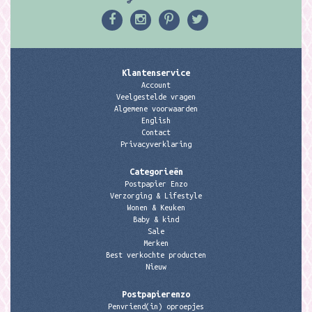
Klantenservice
Account
Veelgestelde vragen
Algemene voorwaarden
English
Contact
Privacyverklaring
Categorieën
Postpapier Enzo
Verzorging & Lifestyle
Wonen & Keuken
Baby & kind
Sale
Merken
Best verkochte producten
Nieuw
Postpapierenzo
Penvriend(in) oproepjes