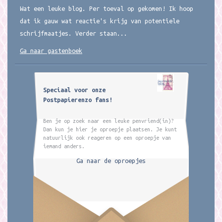
Wat een leuke blog. Per toeval op gekomen! Ik hoop
dat ik gauw wat reactie's krijg van potentiele
schrijfmaatjes. Verder staan...
Ga naar gastenboek
Speciaal voor onze
Postpapierenzo fans!
Ben je op zoek naar een leuke penvriend(in)?
Dan kun je hier je oproepje plaatsen. Je kunt
natuurlijk ook reageren op een oproepje van
iemand anders.
Ga naar de oproepjes