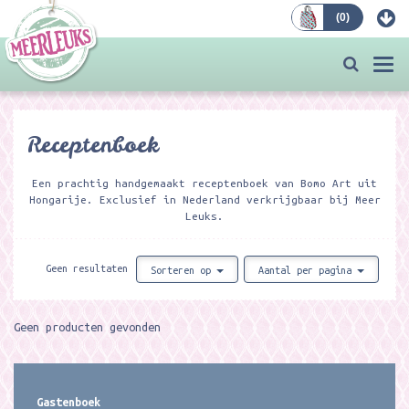
(
0
)
Bestellen
Togg
navi
Receptenboek
Een prachtig handgemaakt receptenboek van Bomo Art uit
Hongarije. Exclusief in Nederland verkrijgbaar bij Meer
Leuks.
Geen resultaten
Sorteren op
Aantal per pagina
Geen producten gevonden
Gastenboek