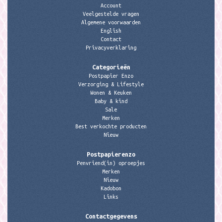
Account
Veelgestelde vragen
Algemene voorwaarden
English
Contact
Privacyverklaring
Categorieën
Postpapier Enzo
Verzorging & Lifestyle
Wonen & Keuken
Baby & kind
Sale
Merken
Best verkochte producten
Nieuw
Postpapierenzo
Penvriend(in) oproepjes
Merken
Nieuw
Kadobon
Links
Contactgegevens