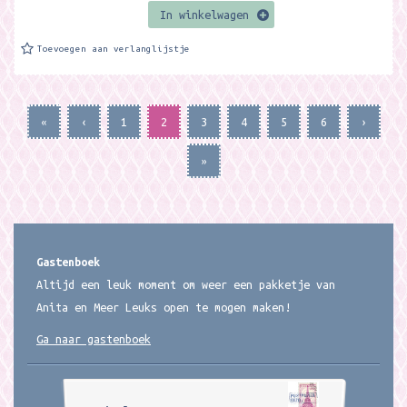
In winkelwagen
Toevoegen aan verlanglijstje
«
‹
1
2
3
4
5
6
›
»
Gastenboek
Altijd een leuk moment om weer een pakketje van
Anita en Meer Leuks open te mogen maken!
Ga naar gastenboek