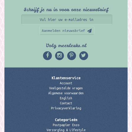
Schrijf je nu in voor onze nieuwsbrief
Aanmelden nieuwsbrief
Volg meerleuks.nl
Klantenservice
Account
Veelgestelde vragen
Algemene voorwaarden
English
Contact
Privacyverklaring
Categorieën
Postpapier Enzo
Verzorging & Lifestyle