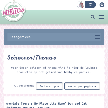
(
0
)
Bestellen
Togg
navi
Categorieën
Seizoenen/Thema's
Voor ieder seizoen of thema vind je hier de leukste
producten op het gebied van hobby en papier.
721 resultaten
Sorteren op
Aantal per pagina
Wrendale There's No Place Like Home' Dog and Cat
Christmas Mug and Tray Set ​