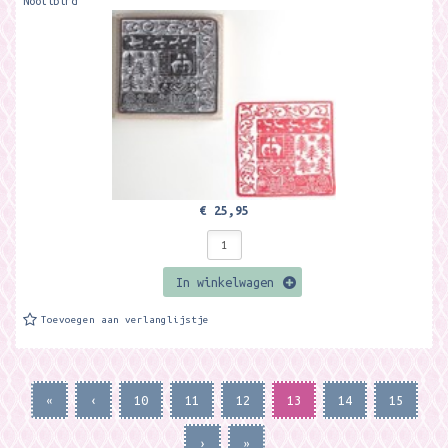
Noolibird
€ 25,95
In winkelwagen
Toevoegen aan verlanglijstje
«
‹
10
11
12
13
14
15
›
»