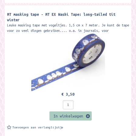
MT masking tape - MT EX Washi Tape: long-tailed tit
winter
Leuke masking tape met vogeltjes. 1,5 cm x 7 meter. Je kunt de tape
voor zo veel dingen gebruiken.... o.a. in journals, voor
scrapbooking, voor het...
€ 3,50
In winkelwagen
Toevoegen aan verlanglijstje