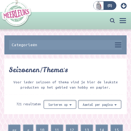
(
0
)
Bestellen
Togg
navi
Categorieën
Seizoenen/Thema's
Voor ieder seizoen of thema vind je hier de leukste
producten op het gebied van hobby en papier.
721 resultaten
Sorteren op
Aantal per pagina
<<
<
10
11
12
13
14
15