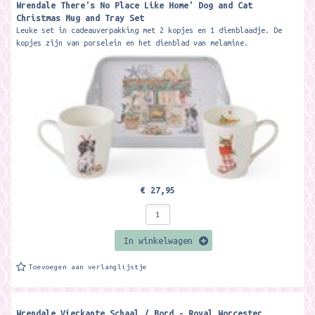
Wrendale There's No Place Like Home' Dog and Cat
Christmas Mug and Tray Set ​
Leuke set in cadeauverpakking met 2 kopjes en 1 dienblaadje. De
kopjes zijn van porselein en het dienblad van melamine.
Formaat: inhoud...
€ 27,95
In winkelwagen
Toevoegen aan verlanglijstje
Wrendale Vierkante Schaal / Bord - Royal Worcester