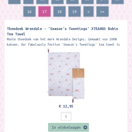
16
17
18
19
>
>>
Theedoek Wrendale - 'Season's Tweetings' XTEA003 Robin
Tea Towel
Mooie theedoek van het merk Wrendale Designs. Gemaakt voo 100%
katoen. Our fabulously festive 'Season's Tweetings' tea towel is
the...
€ 12,95
In winkelwagen