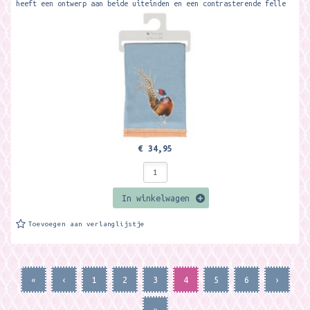
heeft een ontwerp aan beide uiteinden en een contrasterende felle
kleur op de...
€ 34,95
In winkelwagen
Toevoegen aan verlanglijstje
«
‹
1
2
3
4
5
6
›
»