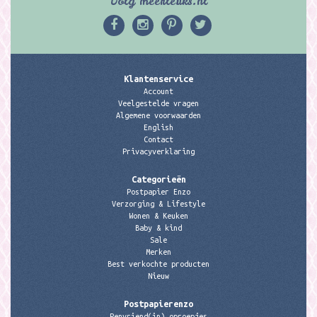
Volg meerleuks.nl
Klantenservice
Account
Veelgestelde vragen
Algemene voorwaarden
English
Contact
Privacyverklaring
Categorieën
Postpapier Enzo
Verzorging & Lifestyle
Wonen & Keuken
Baby & kind
Sale
Merken
Best verkochte producten
Nieuw
Postpapierenzo
Penvriend(in) oproepjes