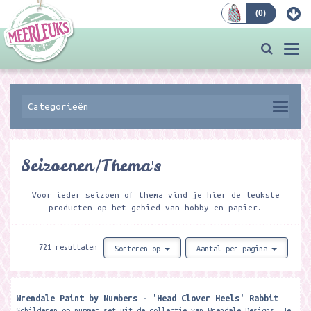
(
0
)
Bestellen
Togg
navi
Categorieën
Seizoenen/Thema's
Voor ieder seizoen of thema vind je hier de leukste
producten op het gebied van hobby en papier.
721 resultaten
Sorteren op
Aantal per pagina
Wrendale Paint by Numbers - 'Head Clover Heels' Rabbit
Schilderen op nummer set uit de collectie van Wrendale Designs. Je