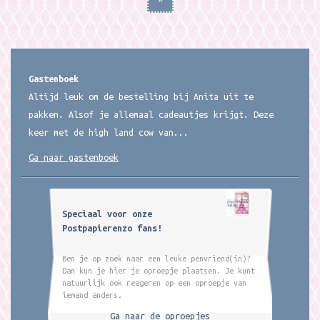
Gastenboek
Altijd leuk om de bestelling bij Anita uit te
pakken. Alsof je allemaal cadeautjes krijgt. Deze
keer met de high land cow van...
Ga naar gastenboek
Speciaal voor onze
Postpapierenzo fans!
Ben je op zoek naar een leuke penvriend(in)?
Dan kun je hier je oproepje plaatsen. Je kunt
natuurlijk ook reageren op een oproepje van
iemand anders.
Ga naar de oproepjes